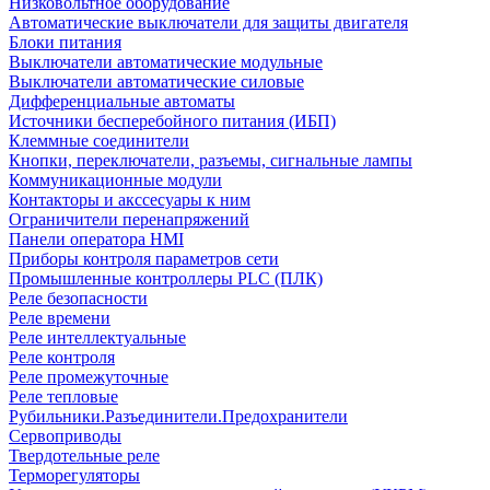
Низковольтное оборудование
Автоматические выключатели для защиты двигателя
Блоки питания
Выключатели автоматические модульные
Выключатели автоматические силовые
Дифференциальные автоматы
Источники бесперебойного питания (ИБП)
Клеммные соединители
Кнопки, переключатели, разъемы, сигнальные лампы
Коммуникационные модули
Контакторы и акссесуары к ним
Ограничители перенапряжений
Панели оператора HMI
Приборы контроля параметров сети
Промышленные контроллеры PLC (ПЛК)
Реле безопасности
Реле времени
Реле интеллектуальные
Реле контроля
Реле промежуточные
Реле тепловые
Рубильники.Разъединители.Предохранители
Сервоприводы
Твердотельные реле
Терморегуляторы