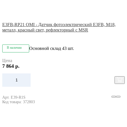
E3FB-RP21 OMI - Датчик фотоэлектрический E3FB, M18,
металл, красный свет, рефлекторный с MSR
В наличии
Основной склад
43 шт.
Цена
7 864 р.
Арт. E39-R1S
Код товара: 372803