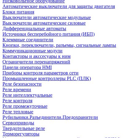
Низковольтное оборудование
Автоматические выключатели для защиты двигателя
Блоки питания
Выключатели автоматические модульные
Выключатели автоматические силовые
Дифференциальные автоматы
Источники бесперебойного питания (ИБП)
Клеммные соединители
Кнопки, переключатели, разъемы, сигнальные лампы
Коммуникационные модули
Контакторы и акссесуары к ним
Ограничители перенапряжений
Панели оператора HMI
Приборы контроля параметров сети
Промышленные контроллеры PLC (ПЛК)
Реле безопасности
Реле времени
Реле интеллектуальные
Реле контроля
Реле промежуточные
Реле тепловые
Рубильники.Разъединители.Предохранители
Сервоприводы
Твердотельные реле
Терморегуляторы