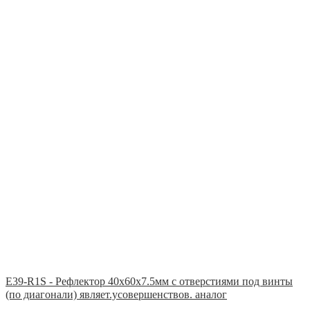
E39-R1S - Рефлектор 40x60x7.5мм с отверстиями под винты
(по диагонали) являет.усовершенствов. аналог