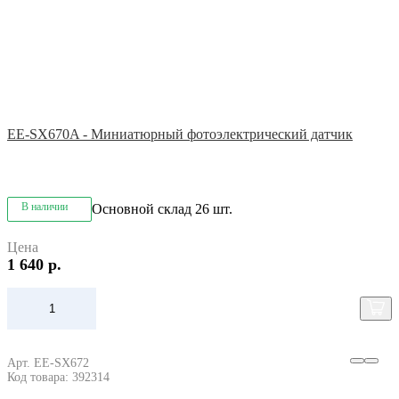
EE-SX670A - Миниатюрный фотоэлектрический датчик
В наличии
Основной склад
26 шт.
Цена
1 640 р.
Арт. EE-SX672
Код товара: 392314