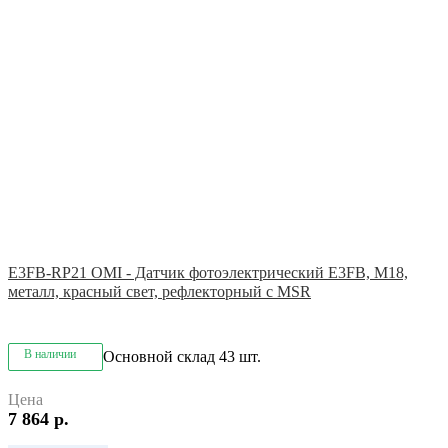
E3FB-RP21 OMI - Датчик фотоэлектрический E3FB, M18,
металл, красный свет, рефлекторный с MSR
В наличии
Основной склад
43 шт.
Цена
7 864 р.