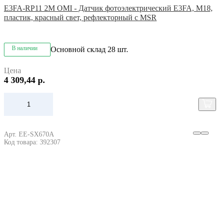
E3FA-RP11 2M OMI - Датчик фотоэлектрический E3FA, M18,
пластик, красный свет, рефлекторный с MSR
В наличии
Основной склад
28 шт.
Цена
4 309,44 р.
Арт. EE-SX670A
Код товара: 392307