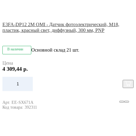
E3FA-DP12 2M OMI - Датчик фотоэлектрический, M18,
пластик, красный свет, диффузный, 300 мм, PNP
В наличии
Основной склад
21 шт.
Цена
4 309,44 р.
Арт. EE-SX671A
Код товара: 392311