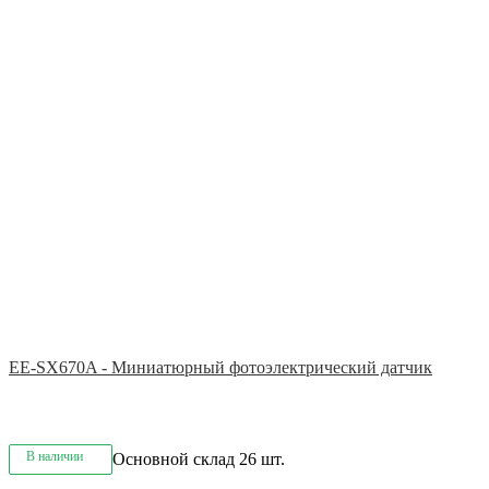
EE-SX670A - Миниатюрный фотоэлектрический датчик
В наличии
Основной склад
26 шт.