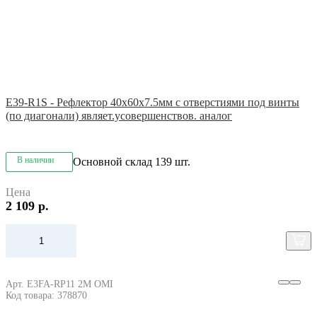
E39-R1S - Рефлектор 40x60x7.5мм с отверстиями под винты
(по диагонали) являет.усовершенствов. аналог
В наличии
Основной склад
139 шт.
Цена
2 109 р.
Арт. E3FA-RP11 2M OMI
Код товара: 378870