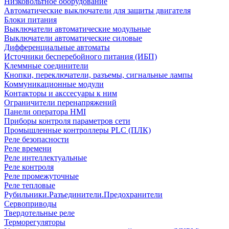
Низковольтное оборудование
Автоматические выключатели для защиты двигателя
Блоки питания
Выключатели автоматические модульные
Выключатели автоматические силовые
Дифференциальные автоматы
Источники бесперебойного питания (ИБП)
Клеммные соединители
Кнопки, переключатели, разъемы, сигнальные лампы
Коммуникационные модули
Контакторы и акссесуары к ним
Ограничители перенапряжений
Панели оператора HMI
Приборы контроля параметров сети
Промышленные контроллеры PLC (ПЛК)
Реле безопасности
Реле времени
Реле интеллектуальные
Реле контроля
Реле промежуточные
Реле тепловые
Рубильники.Разъединители.Предохранители
Сервоприводы
Твердотельные реле
Терморегуляторы