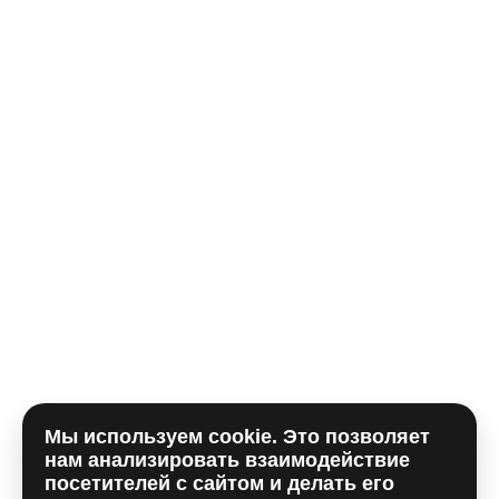
Телефон*
E-mail
Комментарий
Мы используем cookie. Это позволяет
Отправляя форму, вы принимаете
политику
нам анализировать взаимодействие
использования сookie
и даете согласие на
обработку
посетителей с сайтом и делать его
персональных данный