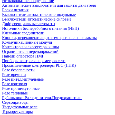
Низковольтное оборудование
Автоматические выключатели для защиты двигателя
Блоки питания
Выключатели автоматические модульные
Выключатели автоматические силовые
Дифференциальные автоматы
Источники бесперебойного питания (ИБП)
Клеммные соединители
Кнопки, переключатели, разъемы, сигнальные лампы
Коммуникационные модули
Контакторы и акссесуары к ним
Ограничители перенапряжений
Панели оператора HMI
Приборы контроля параметров сети
Промышленные контроллеры PLC (ПЛК)
Реле безопасности
Реле времени
Реле интеллектуальные
Реле контроля
Реле промежуточные
Реле тепловые
Рубильники.Разъединители.Предохранители
Сервоприводы
Твердотельные реле
Терморегуляторы