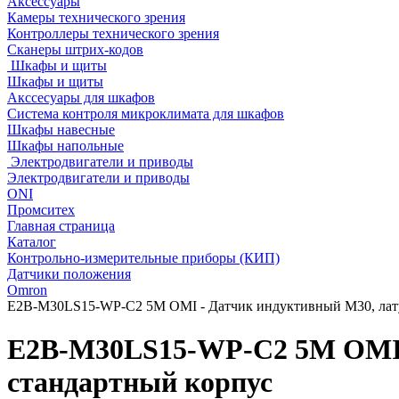
Аксессуары
Камеры технического зрения
Контроллеры технического зрения
Сканеры штрих-кодов
Шкафы и щиты
Шкафы и щиты
Акссесуары для шкафов
Система контроля микроклимата для шкафов
Шкафы навесные
Шкафы напольные
Электродвигатели и приводы
Электродвигатели и приводы
ONI
Промситех
Главная страница
Каталог
Контрольно-измерительные приборы (КИП)
Датчики положения
Omron
E2B-M30LS15-WP-C2 5M OMI - Датчик индуктивный M30, лату
E2B-M30LS15-WP-C2 5M OMI -
стандартный корпус