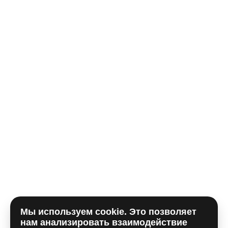
Телефон*
E-mail
Комментарий
Мы используем cookie. Это позволяет
Отправляя форму, вы принимаете
политику
нам анализировать взаимодействие
использования сookie
и даете согласие на
обработку