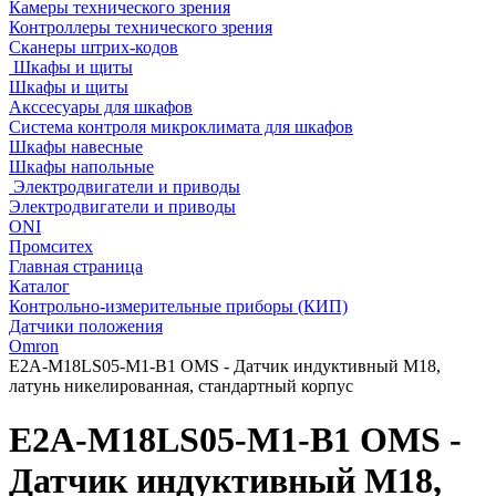
Камеры технического зрения
Контроллеры технического зрения
Сканеры штрих-кодов
Шкафы и щиты
Шкафы и щиты
Акссесуары для шкафов
Система контроля микроклимата для шкафов
Шкафы навесные
Шкафы напольные
Электродвигатели и приводы
Электродвигатели и приводы
ONI
Промситех
Главная страница
Каталог
Контрольно-измерительные приборы (КИП)
Датчики положения
Omron
E2A-M18LS05-M1-B1 OMS - Датчик индуктивный M18,
латунь никелированная, стандартный корпус
E2A-M18LS05-M1-B1 OMS -
Датчик индуктивный M18,