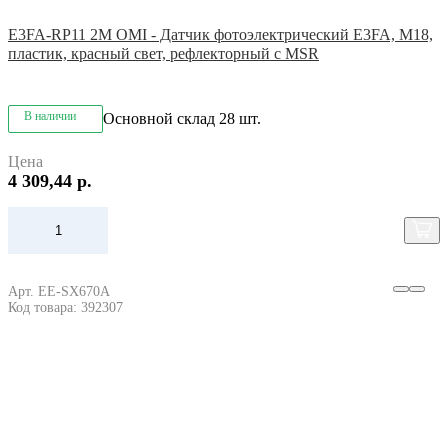
E3FA-RP11 2M OMI - Датчик фотоэлектрический E3FA, M18,
пластик, красный свет, рефлекторный с MSR
В наличии
Основной склад
28 шт.
Цена
4 309,44 р.
Арт. EE-SX670A
Код товара: 392307