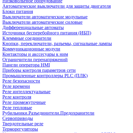
Низковольтное оборудование
Автоматические выключатели для защиты двигателя
Блоки питания
Выключатели автоматические модульные
Выключатели автоматические силовые
Дифференциальные автоматы
Источники бесперебойного питания (ИБП)
Клеммные соединители
Кнопки, переключатели, разъемы, сигнальные лампы
Коммуникационные модули
Контакторы и акссесуары к ним
Ограничители перенапряжений
Панели оператора HMI
Приборы контроля параметров сети
Промышленные контроллеры PLC (ПЛК)
Реле безопасности
Реле времени
Реле интеллектуальные
Реле контроля
Реле промежуточные
Реле тепловые
Рубильники.Разъединители.Предохранители
Сервоприводы
Твердотельные реле
Терморегуляторы