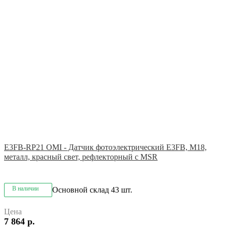
E3FB-RP21 OMI - Датчик фотоэлектрический E3FB, M18,
металл, красный свет, рефлекторный с MSR
В наличии
Основной склад
43 шт.
Цена
7 864 р.