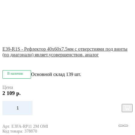
E39-R1S - Рефлектор 40x60x7.5мм с отверстиями под винты
(по диагонали) являет.усовершенствов. аналог
В наличии
Основной склад
139 шт.
Цена
2 109 р.
Арт. E3FA-RP11 2M OMI
Код товара: 378870