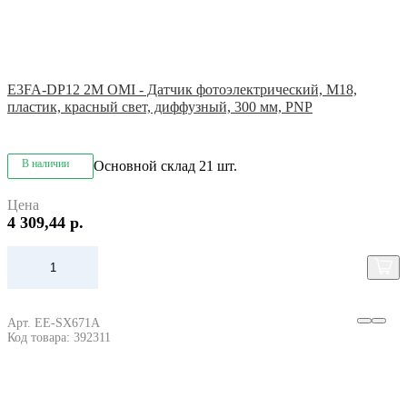
E3FA-DP12 2M OMI - Датчик фотоэлектрический, M18,
пластик, красный свет, диффузный, 300 мм, PNP
В наличии
Основной склад
21 шт.
Цена
4 309,44 р.
Арт. EE-SX671A
Код товара: 392311