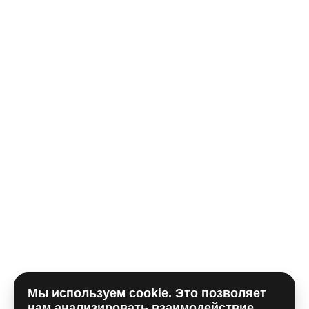
Телефон*
E-mail
Комментарий
Мы используем cookie. Это позволяет
Отправляя форму, вы принимаете
политику
нам анализировать взаимодействие