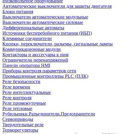
Низковольтное оборудование
Автоматические выключатели для защиты двигателя
Блоки питания
Выключатели автоматические модульные
Выключатели автоматические силовые
Дифференциальные автоматы
Источники бесперебойного питания (ИБП)
Клеммные соединители
Кнопки, переключатели, разъемы, сигнальные лампы
Коммуникационные модули
Контакторы и акссесуары к ним
Ограничители перенапряжений
Панели оператора HMI
Приборы контроля параметров сети
Промышленные контроллеры PLC (ПЛК)
Реле безопасности
Реле времени
Реле интеллектуальные
Реле контроля
Реле промежуточные
Реле тепловые
Рубильники.Разъединители.Предохранители
Сервоприводы
Твердотельные реле
Терморегуляторы