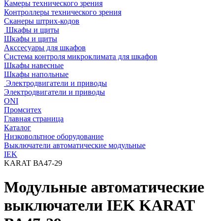
Камеры технического зрения
Контроллеры технического зрения
Сканеры штрих-кодов
Шкафы и щиты
Шкафы и щиты
Акссесуары для шкафов
Система контроля микроклимата для шкафов
Шкафы навесные
Шкафы напольные
Электродвигатели и приводы
Электродвигатели и приводы
ONI
Промситех
Главная страница
Каталог
Низковольтное оборудование
Выключатели автоматические модульные
IEK
KARAT ВА47-29
Модульные автоматические
выключатели IEK KARAT