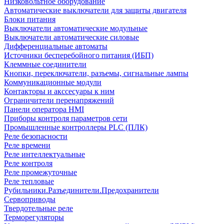
Низковольтное оборудование
Автоматические выключатели для защиты двигателя
Блоки питания
Выключатели автоматические модульные
Выключатели автоматические силовые
Дифференциальные автоматы
Источники бесперебойного питания (ИБП)
Клеммные соединители
Кнопки, переключатели, разъемы, сигнальные лампы
Коммуникационные модули
Контакторы и акссесуары к ним
Ограничители перенапряжений
Панели оператора HMI
Приборы контроля параметров сети
Промышленные контроллеры PLC (ПЛК)
Реле безопасности
Реле времени
Реле интеллектуальные
Реле контроля
Реле промежуточные
Реле тепловые
Рубильники.Разъединители.Предохранители
Сервоприводы
Твердотельные реле
Терморегуляторы