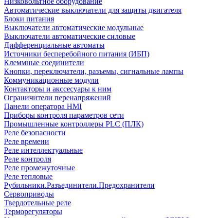
Низковольтное оборудование
Автоматические выключатели для защиты двигателя
Блоки питания
Выключатели автоматические модульные
Выключатели автоматические силовые
Дифференциальные автоматы
Источники бесперебойного питания (ИБП)
Клеммные соединители
Кнопки, переключатели, разъемы, сигнальные лампы
Коммуникационные модули
Контакторы и акссесуары к ним
Ограничители перенапряжений
Панели оператора HMI
Приборы контроля параметров сети
Промышленные контроллеры PLC (ПЛК)
Реле безопасности
Реле времени
Реле интеллектуальные
Реле контроля
Реле промежуточные
Реле тепловые
Рубильники.Разъединители.Предохранители
Сервоприводы
Твердотельные реле
Терморегуляторы