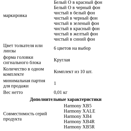
Белый O в красный фон
Белый O в черный фон
чистый в белый фон
маркировка
чистый в черный фон
чистый в зеленый фон
чистый в красный фон
чистый в желтый фон
чистый в синий фон
Цвет толкателя или
6 цветов на выбор
линзы
форма головки
Круглая
сигнального блока
Количество в одном
Комплект из 10 шт.
комплекте
минимальная партия
1
для продажи
Вес нетто
0,01 кг
Дополнительные характеристики
Harmony XB5
Harmony XALE
Совместимость серий
Harmony XB4
продукта
Harmony XB4R
Harmony XB5R