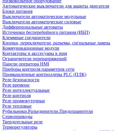
Низковольтное оборудование
Автоматические выключатели для защиты двигателя
Блоки питания
Выключатели автоматические модульные
Выключатели автоматические силовые
Дифференциальные автоматы
Источники бесперебойного питания (ИБП)
Клеммные соединители
Кнопки, переключатели, разъемы, сигнальные лампы
Коммуникационные модули
Контакторы и акссесуары к ним
Ограничители перенапряжений
Панели оператора HMI
Приборы контроля параметров сети
Промышленные контроллеры PLC (ПЛК)
Реле безопасности
Реле времени
Реле интеллектуальные
Реле контроля
Реле промежуточные
Реле тепловые
Рубильники.Разъединители.Предохранители
Сервоприводы
Твердотельные реле
Терморегуляторы