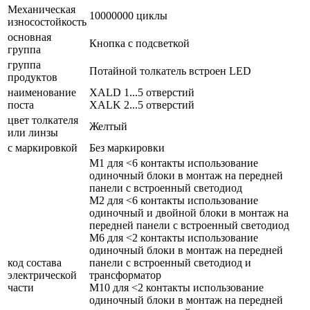
Механическая
10000000 циклы
износостойкость
основная
Кнопка с подсветкой
группа
группа
Потайной толкатель встроен LED
продуктов
наименование
XALD 1...5 отверстий
поста
XALK 2...5 отверстий
цвет толкателя
Желтый
или линзы
с маркировкой
Без маркировки
M1 для <6 контакты использование
одиночный блоки в монтаж на передней
панели с встроенный светодиод
M2 для <6 контакты использование
одиночный и двойной блоки в монтаж на
передней панели с встроенный светодиод
M6 для <2 контакты использование
одиночный блоки в монтаж на передней
код состава
панели с встроенный светодиод и
электрической
трансформатор
части
M10 для <2 контакты использование
одиночный блоки в монтаж на передней