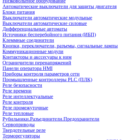
Низковольтное оборудование
Автоматические выключатели для защиты двигателя
Блоки питания
Выключатели автоматические модульные
Выключатели автоматические силовые
Дифференциальные автоматы
Источники бесперебойного питания (ИБП)
Клеммные соединители
Кнопки, переключатели, разъемы, сигнальные лампы
Коммуникационные модули
Контакторы и акссесуары к ним
Ограничители перенапряжений
Панели оператора HMI
Приборы контроля параметров сети
Промышленные контроллеры PLC (ПЛК)
Реле безопасности
Реле времени
Реле интеллектуальные
Реле контроля
Реле промежуточные
Реле тепловые
Рубильники.Разъединители.Предохранители
Сервоприводы
Твердотельные реле
Терморегуляторы