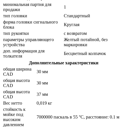
минимальная партия для
1
продажи
тип головки
Стандартный
форма головки сигнального
Круглая
блока
тип рукоятки
с возвратом
параметры управляющего
Желтый потайной, без
устройства
маркировки
доп. информация для
Бесцветный колпачок
толкателя
Дополнительные характеристики
общая ширина
30 мм
CAD
общая высота
30 мм
CAD
общая высота
37 мм
CAD
Вес нетто
0,019 кг
стойкость к
мойке под
7000000 паскаль в 55 °C, расстояние: 0.1 м
высоким
давлением