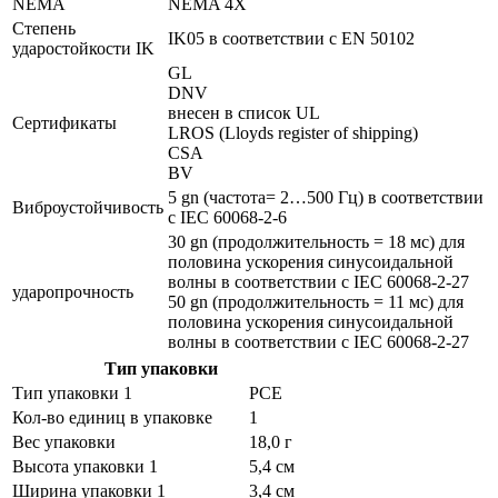
NEMA
NEMA 4X
Степень
IK05 в соответствии с EN 50102
ударостойкости IK
GL
DNV
внесен в список UL
Сертификаты
LROS (Lloyds register of shipping)
CSA
BV
5 gn (частота= 2…500 Гц) в соответствии
Виброустойчивость
с IEC 60068-2-6
30 gn (продолжительность = 18 мс) для
половина ускорения синусоидальной
волны в соответствии с IEC 60068-2-27
ударопрочность
50 gn (продолжительность = 11 мс) для
половина ускорения синусоидальной
волны в соответствии с IEC 60068-2-27
Тип упаковки
Тип упаковки 1
PCE
Кол-во единиц в упаковке
1
Вес упаковки
18,0 г
Высота упаковки 1
5,4 см
Ширина упаковки 1
3,4 см