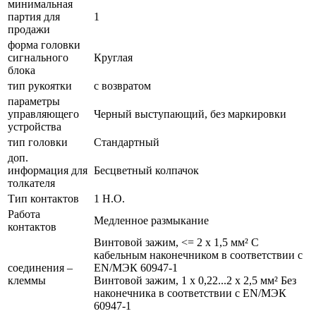
минимальная
партия для
1
продажи
форма головки
сигнального
Круглая
блока
тип рукоятки
с возвратом
параметры
управляющего
Черный выступающий, без маркировки
устройства
тип головки
Стандартный
доп.
информация для
Бесцветный колпачок
толкателя
Тип контактов
1 Н.О.
Работа
Медленное размыкание
контактов
Винтовой зажим, <= 2 x 1,5 мм² С
кабельным наконечником в соответствии с
соединения –
EN/МЭК 60947-1
клеммы
Винтовой зажим, 1 x 0,22...2 x 2,5 мм² Без
наконечника в соответствии с EN/МЭК
60947-1