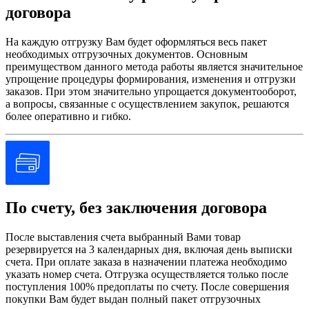
договора
номинальное
импульсное
6 кВ в соответствии с EN/МЭК 60947-1
выдерживаемое
На каждую отгрузку Вам будет оформляться весь пакет
на
необходимых отгрузочных документов. Основным
3 А в 240 В, AC-15, A600 в соответствии с
преимуществом данного метода работы является значительное
EN/IEC 60947-5-1
упрощение процедуры формирования, изменения и отгрузки
6 А в 120 В AC 50/60Hz, AC-15, A600 в
заказов. При этом значительно упрощается документооборот,
соответствии с EN/IEC 60947-5-1
а вопросы, связанные с осуществлением закупок, решаются
0,1 А в 600 В, DC-13, Q600 в соответствии с
более оперативно и гибко.
[Ie]
EN/IEC 60947-5-1
номинальный
0,27 А в 250 В, DC-13, Q600 в соответствии
рабочий ток
с EN/IEC 60947-5-1
0,55 А в 125 В, DC-13, Q600 в соответствии
с EN/IEC 60947-5-1
1,2 А в 600 В, AC-15, A600 в соответствии с
EN/IEC 60947-5-1
По счету, без заключения договора
1000000 циклы, AC-15, 2 А в 230 В,
производительность <3600 цикл/ч,
После выставления счета выбранный Вами товар
коэффициент нагрузки: 0,5 в соответствии с
резервируется на 3 календарных дня, включая день выписки
EN/МЭК 60947-5-1 приложение С
счета. При оплате заказа в назначении платежа необходимо
1000000 циклы, AC-15, 3 А в 120 В AC
указать номер счета. Отгрузка осуществляется только после
50/60Hz, производительность <3600 цикл/ч,
поступления 100% предоплаты по счету. После совершения
коэффициент нагрузки: 0,5 в соответствии с
покупки Вам будет выдан полный пакет отгрузочных
EN/МЭК 60947-5-1 приложение С