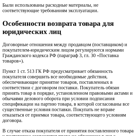
GL
Были использованы расходные материалы, не
DNV
соответствующие требованиям эксплуатации.
5 gn (частота= 2…500 Гц) в соответствии
Виброустойчивость
с IEC 60068-2-6
Особенности возврата товара для
30 gn (продолжительность = 18 мс) для
юридических лиц
половина ускорения синусоидальной
волны в соответствии с IEC 60068-2-27
ударопрочность
50 gn (продолжительность = 11 мс) для
Договорные отношения между продавцом (поставщиком) и
половина ускорения синусоидальной
покупателем-юридическим лицом регулируются нормами
волны в соответствии с IEC 60068-2-27
Гражданского кодекса РФ (параграф 3, гл. 30 «Поставка
Тип упаковки
товаров»).
Тип упаковки 1
PCE
Пункт 1 ст. 513 ГК РФ предусматривает обязанность
Кол-во единиц в упаковке
1
покупателя совершить все необходимые действия,
Вес упаковки
83,0 г
обеспечивающие принятие товаров, поставленных в
Высота упаковки 1
8,8 см
соответствии с договором поставки. Покупатель обязан
принять товар в порядке, установленном правовыми актами и
Ширина упаковки 1
3,4 см
обычаями делового оборота при условии подписания
Длина упаковки 1
5,4 см
спецификации на партию товара, в которой согласованы все
Тип упаковки 2
P06
существенные условия поставки. Покупать не вправе
Количество штук в упаковке 2
1200
отказаться от приемки товара, соответствующего условиям
договора.
Вес упаковки 2
115,244 кг
Высота упаковки 2
77 см
В случае отказа покупателя от принятия поставленного товара
Ширина упаковки 2
80 см