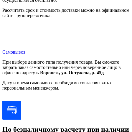
осуществляется бесплатно.
износостойкость
момент затяжки
0,8…1,2 Н·м в соответствии с EN 60947-1
Рассчитать срок и стоимость доставки можно на официальном
Пересечение совместим с Philips No 1
сайте грузоперевозчика:
отвертка
Пересечение совместим с Pozidriv No 1
форма головки
отвертка
винта
Перфорированный совместим с Ø 4 мм
отвертка
Перфорированный совместим с Ø 5.5 мм
отвертка
Самовывоз
Материал
Серебряный сплав (Ag/Ni)
При выборе данного типа получения товара, Вы сможете
контактов
забрать заказ самостоятельно или через доверенное лицо в
защита от
10 А плавкая вставка тип gG в соответствии
офисе по адресу
г. Воронеж, ул. Остужева, д. 45д
короткого
с EN/IEC 60947-5-1
замыкания
Дату и время самовывоза необходимо согласовывать с
[Ith] условный
персональным менеджером.
тепловой ток на
10 А в соответствии с EN/IEC 60947-5-1
открытом
воздухе
[Ui]
номинальное
600 В (степень загрязнения 3) в
напряжение
соответствии с EN/МЭК 60947-1
изоляции
По безналичному расчету при наличии
[Up]