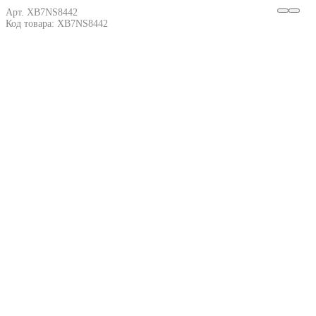
Арт. XB7NS8442
Код товара: XB7NS8442