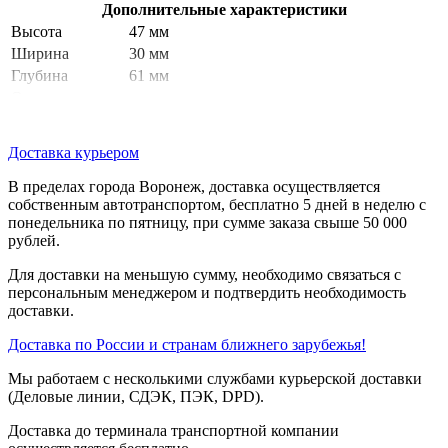
Дополнительные характеристики
Высота
47 мм
Ширина
30 мм
Глубина
61 мм
Описание
зажимов ISO
(13-14)NO
n°1
Доставка курьером
Вес нетто
0,082 кг
стойкость к
В пределах города Воронеж, доставка осуществляется
мойке под
собственным автотранспортом, бесплатно 5 дней в неделю с
7000000 паскаль в 55 °C, расстояние: 0.1 м
высоким
понедельника по пятницу, при сумме заказа свыше 50 000
давлением
рублей.
использование
Стандартный контакт
контактов
Для доставки на меньшую сумму, необходимо связаться с
персональным менеджером и подтвердить необходимость
прямое
Без
доставки.
размыкание
2,6 мм (Н.О. изменение коммутационного
Доставка по России и странам ближнего зарубежья!
рабочий ход
состояния)
4,3 мм (полный ход)
Мы работаем с несколькими службами курьерской доставки
3,8 Н Н.О. изменение коммутационного
(Деловые линии, СДЭК, ПЭК, DPD).
рабочая сила
состояния
Доставка до терминала транспортной компании
Механическая
10000000 циклы