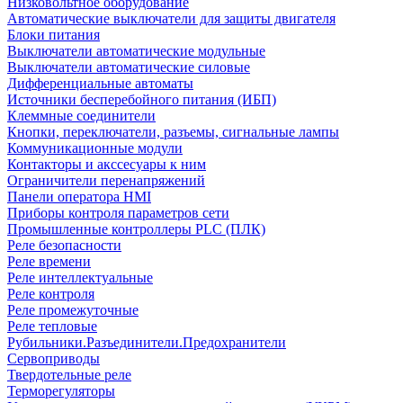
Низковольтное оборудование
Автоматические выключатели для защиты двигателя
Блоки питания
Выключатели автоматические модульные
Выключатели автоматические силовые
Дифференциальные автоматы
Источники бесперебойного питания (ИБП)
Клеммные соединители
Кнопки, переключатели, разъемы, сигнальные лампы
Коммуникационные модули
Контакторы и акссесуары к ним
Ограничители перенапряжений
Панели оператора HMI
Приборы контроля параметров сети
Промышленные контроллеры PLC (ПЛК)
Реле безопасности
Реле времени
Реле интеллектуальные
Реле контроля
Реле промежуточные
Реле тепловые
Рубильники.Разъединители.Предохранители
Сервоприводы
Твердотельные реле
Терморегуляторы