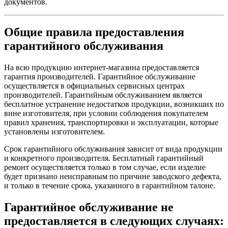
документов.
1000000 циклы, AC-15, 4 А в 24 В,
электрическая
производительность <3600 цикл/ч,
износостойкость
коэффициент нагрузки: 0,5 в соответствии с
Общие правила предоставления
EN/МЭК 60947-5-1 приложение С
1000000 циклы, DC-13, 0,2 А в 110 В,
гарантийного обслуживания
производительность <3600 цикл/ч,
коэффициент нагрузки: 0,5 в соответствии с
EN/МЭК 60947-5-1 приложение С
На всю продукцию интернет-магазина предоставляется
1000000 циклы, DC-13, 0,5 А в 24 В,
гарантия производителей. Гарантийное обслуживание
производительность <3600 цикл/ч,
осуществляется в официальных сервисных центрах
коэффициент нагрузки: 0,5 в соответствии с
производителей. Гарантийным обслуживанием является
EN/МЭК 60947-5-1 приложение С
бесплатное устранение недостатков продукции, возникших по
вине изготовителя, при условии соблюдения покупателем
Λ < 10exp(-6) в 5 В и 1 мА для чистой среды
электрическая
правил хранения, транспортировки и эксплуатации, которые
в соответствии с EN/IEC 60947-5-4
надежность
установлены изготовителем.
Λ < 10exp(-8) в 17 В и 5 мА для чистой
МЭК 60947-5-4
среды в соответствии с EN/IEC 60947-5-4
Срок гарантийного обслуживания зависит от вида продукции
Комплектация
Изделие в сборе
и конкретного производителя. Бесплатный гарантийный
изделия
ремонт осуществляется только в том случае, если изделие
Условия эксплуатации
будет признано неисправным по причине заводского дефекта,
и только в течение срока, указанного в гарантийном талоне.
Защитное
TH
исполнение
Гарантийное обслуживание не
Температура
окружающей среды
-40…70 °C
предоставляется в следующих случаях:
при хранении