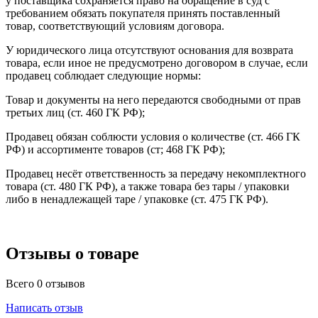
у поставщика сохраняется право на обращение в суд с
Длина упаковки 2
60 см
требованием обязать покупателя принять поставленный
товар, соответствующий условиям договора.
Тип упаковки 3
S03
Количество штук в упаковке 3
150
У юридического лица отсутствуют основания для возврата
Вес упаковки 3
12,993 кг
товара, если иное не предусмотрено договором в случае, если
Высота упаковки 3
30 см
продавец соблюдает следующие нормы:
Ширина упаковки 3
30 см
Товар и документы на него передаются свободными от прав
Длина упаковки 3
40 см
третьих лиц (ст. 460 ГК РФ);
Гарантия на оборудование
Продавец обязан соблюсти условия о количестве (ст. 466 ГК
Срок гарантии на данное оборудование составляет
РФ) и ассортименте товаров (ст; 468 ГК РФ);
18 месяцев со дня ввода его в эксплуатацию, что
Гарантия
подтверждается соответствующим документом, но
Продавец несёт ответственность за передачу некомплектного
не более 24 месяцев с даты поставки
товара (ст. 480 ГК РФ), а также товара без тары / упаковки
либо в ненадлежащей таре / упаковке (ст. 475 ГК РФ).
Отзывы о товаре
Всего 0 отзывов
Написать отзыв