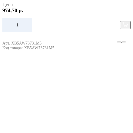
Цена
974,70 р.
Арт. XB5AW73731M5
Код товара: XB5AW73731M5