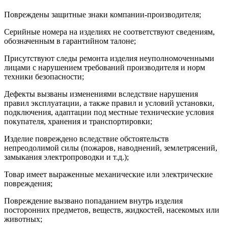
Рабочая
Повреждены защитные знаки компании-производителя;
температура
-40…70 °C
окружающей среды
Серийные номера на изделиях не соответствуют сведениям,
Категория
обозначенным в гарантийном талоне;
Класс I в соответствии с IEC 60536
перенапряжения
IP66 в соответствии с МЭК 60529
Присутствуют следы ремонта изделия неуполномоченными
Степень защиты IP
IP67
лицами с нарушением требований производителя и норм
техники безопасности;
степень защиты
NEMA 13
NEMA
NEMA 4X
Дефекты вызваны изменениями вследствие нарушения
Степень
IK06 в соответствии с IEC 50102
правил эксплуатации, а также правил и условий установки,
ударостойкости IK
подключения, адаптации под местные технические условия
JIS C8201-5-1
покупателя, хранения и транспортировки;
UL 508
EN/IEC 60947-5-5
Изделие повреждено вследствие обстоятельств
EN/IEC 60947-5-1
непреодолимой силы (пожаров, наводнений, землетрясений,
Стандарты
CSA C22.2 № 14
замыкания электропроводки и т.д.);
EN/МЭК 60947-1
EN/IEC 60947-5-4
Товар имеет выраженные механические или электрические
JIS C8201-1
повреждения;
внесен в список UL
Повреждение вызвано попаданием внутрь изделия
LROS (Lloyds register of shipping)
посторонних предметов, веществ, жидкостей, насекомых или
CSA
Сертификаты
животных;
BV