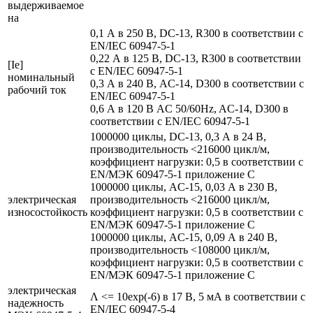
выдерживаемое
на
0,1 А в 250 В, DC-13, R300 в соответствии с
EN/IEC 60947-5-1
0,22 А в 125 В, DC-13, R300 в соответствии
[Ie]
с EN/IEC 60947-5-1
номинальный
0,3 А в 240 В, AC-14, D300 в соответствии с
рабочий ток
EN/IEC 60947-5-1
0,6 А в 120 В AC 50/60Hz, AC-14, D300 в
соответствии с EN/IEC 60947-5-1
1000000 циклы, DC-13, 0,3 А в 24 В,
производительность <216000 цикл/м,
коэффициент нагрузки: 0,5 в соответствии с
EN/МЭК 60947-5-1 приложение С
1000000 циклы, AC-15, 0,03 А в 230 В,
электрическая
производительность <216000 цикл/м,
износостойкость
коэффициент нагрузки: 0,5 в соответствии с
EN/МЭК 60947-5-1 приложение С
1000000 циклы, AC-15, 0,09 А в 240 В,
производительность <108000 цикл/м,
коэффициент нагрузки: 0,5 в соответствии с
EN/МЭК 60947-5-1 приложение С
электрическая
Λ <= 10exp(-6) в 17 В, 5 мА в соответствии с
надежность
EN/IEC 60947-5-4