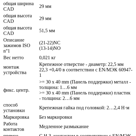
общая ширина
29 мм
CAD
общая высота
29 мм
CAD
общая высота
51,5 мм
CAD
Описание
(21-22)NC
зажимов ISO
(13-14)NO
n°1
Вес нетто
0,021 кг
Крепежное отверстие - диаметр: 22,5 мм
монтаж
22,3 +0,4/0 в соответствии с EN/МЭК 60947-
устройства
1
>= 30 x 40 mm (Панель поддержки) металл -
толщина: 1…6 мм
фикс. центр.
>= 30 x 40 mm (Панель поддержки) пластик
- толщина: 2…6 мм
способ
Крепежная гайка под головкой: 2…2,4 Н·м
установки
Маркировка
Без маркировки
Работа
Медленное размыкание
контактов
прямое
С Н.З. контактом в соответствии с EN/МЭК