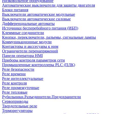
Низковольтное оборудование
Автоматические выключатели для защиты двигателя
Блоки питания
Выключатели автоматические модульные
Выключатели автоматические силовые
Дифференциальные автоматы
Источники бесперебойного питания (ИБП)
Клеммные соединители
Кнопки, переключатели, разъемы, сигнальные лампы
Коммуникационные модули
Контакторы и акссесуары к ним
Ограничители перенапряжений
Панели оператора HMI
Приборы контроля параметров сети
Промышленные контроллеры PLC (ПЛК)
Реле безопасности
Реле времени
Реле интеллектуальные
Реле контроля
Реле промежуточные
Реле тепловые
Рубильники.Разъединители.Предохранители
Сервоприводы
Твердотельные реле
Терморегуляторы