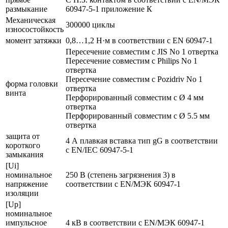
размыкание
60947-5-1 приложение К
Механическая
300000 циклы
износостойкость
момент затяжки
0,8…1,2 Н·м в соответствии с EN 60947-1
Пересечение совместим с JIS No 1 отвертка
Пересечение совместим с Philips No 1
отвертка
Пересечение совместим с Pozidriv No 1
форма головки
отвертка
винта
Перфорированный совместим с Ø 4 мм
отвертка
Перфорированный совместим с Ø 5.5 мм
отвертка
защита от
4 А плавкая вставка тип gG в соответствии
короткого
с EN/IEC 60947-5-1
замыкания
[Ui]
номинальное
250 В (степень загрязнения 3) в
напряжение
соответствии с EN/МЭК 60947-1
изоляции
[Up]
номинальное
импульсное
4 кВ в соответствии с EN/МЭК 60947-1