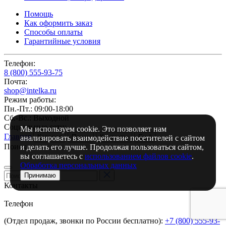
Помощь
Как оформить заказ
Способы оплаты
Гарантийные условия
Телефон:
8 (800) 555-93-75
Почта:
shop@intelka.ru
Режим работы:
Пн.-Пт.: 09:00-18:00
Сб.-Вс.: Выходной
Социальные сети:
Мы используем cookie. Это позволяет нам
Главная
Каталог
Поиск
Контакты
Ещё
анализировать взаимодействие посетителей с сайтом
Поиск
и делать его лучше. Продолжая пользоваться сайтом,
вы соглашаетесь с
использованием файлов cookie
.
Обработка персональных данных
Принимаю
Контакты
Телефон
(Отдел продаж, звонки по России бесплатно):
+7 (800) 555-93-