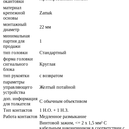
окантовки
материал
крепежной
Zamak
основы
монтажный
22 мм
диаметр
минимальная
партия для
1
продажи
тип головки
Стандартный
форма головки
сигнального
Круглая
блока
тип рукоятки
с возвратом
параметры
управляющего
Желтый потайной
устройства
доп. информация
С обычным объективом
для толкателя
Тип контактов
1 Н.О. + 1 Н.З.
Работа контактов
Медленное размыкание
Винтовой зажим, <= 2 x 1,5 мм² С
кабельным наконечником в соответствии с