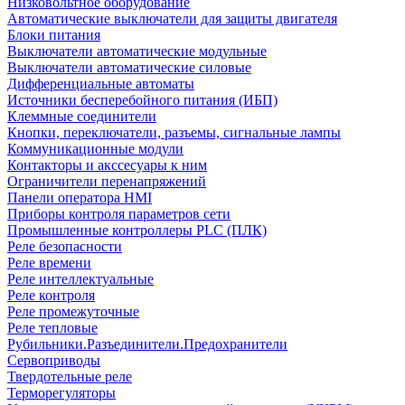
Низковольтное оборудование
Автоматические выключатели для защиты двигателя
Блоки питания
Выключатели автоматические модульные
Выключатели автоматические силовые
Дифференциальные автоматы
Источники бесперебойного питания (ИБП)
Клеммные соединители
Кнопки, переключатели, разъемы, сигнальные лампы
Коммуникационные модули
Контакторы и акссесуары к ним
Ограничители перенапряжений
Панели оператора HMI
Приборы контроля параметров сети
Промышленные контроллеры PLC (ПЛК)
Реле безопасности
Реле времени
Реле интеллектуальные
Реле контроля
Реле промежуточные
Реле тепловые
Рубильники.Разъединители.Предохранители
Сервоприводы
Твердотельные реле
Терморегуляторы