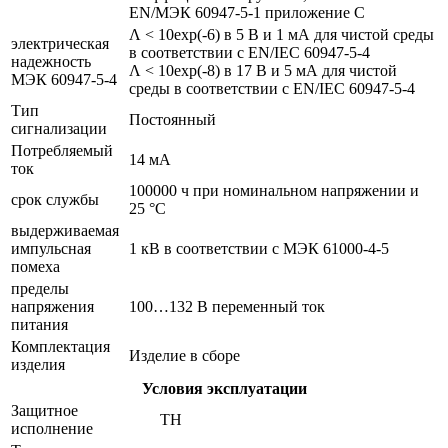
EN/МЭК 60947-5-1 приложение С
Λ < 10exp(-6) в 5 В и 1 мА для чистой среды
электрическая
в соответствии с EN/IEC 60947-5-4
надежность
Λ < 10exp(-8) в 17 В и 5 мА для чистой
МЭК 60947-5-4
среды в соответствии с EN/IEC 60947-5-4
Тип
Постоянный
сигнализации
Потребляемый
14 мА
ток
100000 ч при номинальном напряжении и
срок службы
25 °C
выдерживаемая
импульсная
1 кВ в соответствии с МЭК 61000-4-5
помеха
пределы
напряжения
100…132 В переменный ток
питания
Комплектация
Изделие в сборе
изделия
Условия эксплуатации
Защитное
TH
исполнение