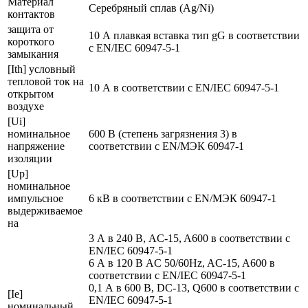
Материал
Серебряный сплав (Ag/Ni)
контактов
защита от
10 А плавкая вставка тип gG в соответствии
короткого
с EN/IEC 60947-5-1
замыкания
[Ith] условный
тепловой ток на
10 А в соответствии с EN/IEC 60947-5-1
открытом
воздухе
[Ui]
номинальное
600 В (степень загрязнения 3) в
напряжение
соответствии с EN/МЭК 60947-1
изоляции
[Up]
номинальное
импульсное
6 кВ в соответствии с EN/МЭК 60947-1
выдерживаемое
на
3 А в 240 В, AC-15, A600 в соответствии с
EN/IEC 60947-5-1
6 А в 120 В AC 50/60Hz, AC-15, A600 в
соответствии с EN/IEC 60947-5-1
0,1 А в 600 В, DC-13, Q600 в соответствии с
[Ie]
EN/IEC 60947-5-1
номинальный