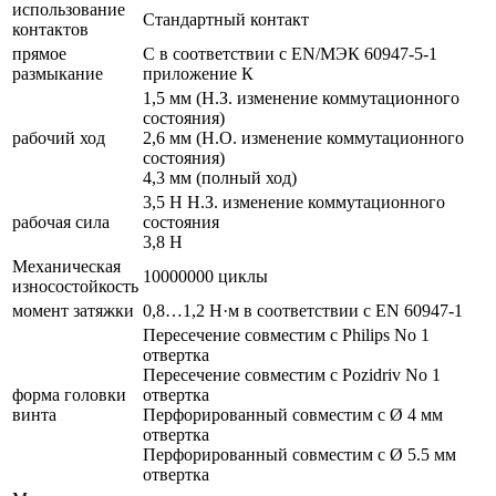
использование
Стандартный контакт
контактов
прямое
С в соответствии с EN/МЭК 60947-5-1
размыкание
приложение К
1,5 мм (Н.З. изменение коммутационного
состояния)
рабочий ход
2,6 мм (Н.О. изменение коммутационного
состояния)
4,3 мм (полный ход)
3,5 Н Н.З. изменение коммутационного
рабочая сила
состояния
3,8 Н
Механическая
10000000 циклы
износостойкость
момент затяжки
0,8…1,2 Н·м в соответствии с EN 60947-1
Пересечение совместим с Philips No 1
отвертка
Пересечение совместим с Pozidriv No 1
форма головки
отвертка
винта
Перфорированный совместим с Ø 4 мм
отвертка
Перфорированный совместим с Ø 5.5 мм
отвертка