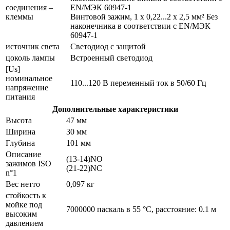
соединения –
EN/МЭК 60947-1
клеммы
Винтовой зажим, 1 x 0,22...2 x 2,5 мм² Без
наконечника в соответствии с EN/МЭК
60947-1
источник света
Светодиод с защитой
цоколь лампы
Встроенный светодиод
[Us]
номинальное
110...120 В переменный ток в 50/60 Гц
напряжение
питания
Дополнительные характеристики
Высота
47 мм
Ширина
30 мм
Глубина
101 мм
Описание
(13-14)NO
зажимов ISO
(21-22)NC
n°1
Вес нетто
0,097 кг
стойкость к
мойке под
7000000 паскаль в 55 °C, расстояние: 0.1 м
высоким
давлением