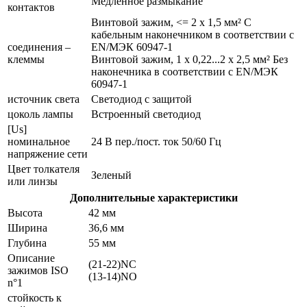
Медленное размыкание
контактов
Винтовой зажим, <= 2 x 1,5 мм² С
кабельным наконечником в соответствии с
соединения –
EN/МЭК 60947-1
клеммы
Винтовой зажим, 1 x 0,22...2 x 2,5 мм² Без
наконечника в соответствии с EN/МЭК
60947-1
источник света
Светодиод с защитой
цоколь лампы
Встроенный светодиод
[Us]
номинальное
24 В пер./пост. ток 50/60 Гц
напряжение сети
Цвет толкателя
Зеленый
или линзы
Дополнительные характеристики
Высота
42 мм
Ширина
36,6 мм
Глубина
55 мм
Описание
(21-22)NC
зажимов ISO
(13-14)NO
n°1
стойкость к