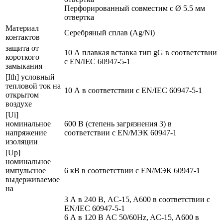
Перфорированный совместим с Ø 5.5 мм
отвертка
Материал
Серебряный сплав (Ag/Ni)
контактов
защита от
10 А плавкая вставка тип gG в соответствии
короткого
с EN/IEC 60947-5-1
замыкания
[Ith] условный
тепловой ток на
10 А в соответствии с EN/IEC 60947-5-1
открытом
воздухе
[Ui]
номинальное
600 В (степень загрязнения 3) в
напряжение
соответствии с EN/МЭК 60947-1
изоляции
[Up]
номинальное
импульсное
6 кВ в соответствии с EN/МЭК 60947-1
выдерживаемое
на
3 А в 240 В, AC-15, A600 в соответствии с
EN/IEC 60947-5-1
6 А в 120 В AC 50/60Hz, AC-15, A600 в