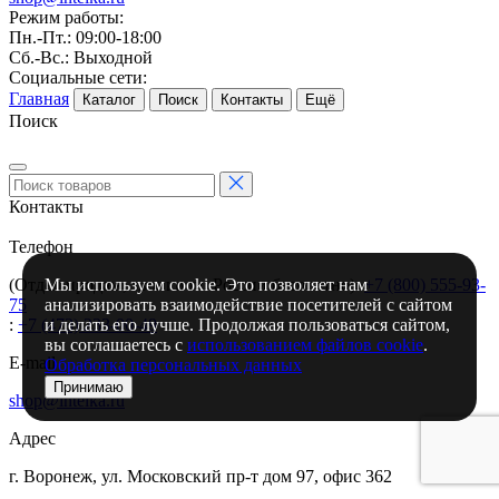
Режим работы:
Пн.-Пт.: 09:00-18:00
Сб.-Вс.: Выходной
Социальные сети:
Главная
Каталог
Поиск
Контакты
Ещё
Поиск
Контакты
Телефон
Мы используем cookie. Это позволяет нам
(Отдел продаж, звонки по России бесплатно):
+7 (800) 555-93-
анализировать взаимодействие посетителей с сайтом
75
и делать его лучше. Продолжая пользоваться сайтом,
:
+7 (473) 233-00-49
вы соглашаетесь с
использованием файлов cookie
.
E-mail
Обработка персональных данных
Принимаю
shop@intelka.ru
Адрес
г. Воронеж, ул. Московский пр-т дом 97, офис 362