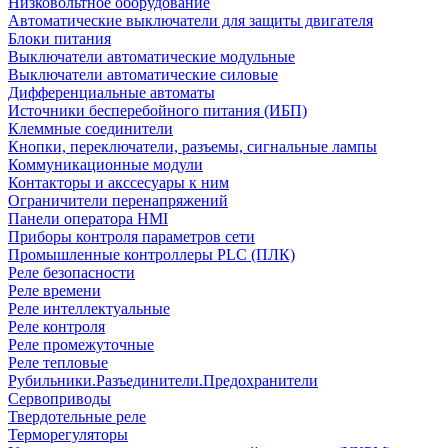
Низковольтное оборудование
Автоматические выключатели для защиты двигателя
Блоки питания
Выключатели автоматические модульные
Выключатели автоматические силовые
Дифференциальные автоматы
Источники бесперебойного питания (ИБП)
Клеммные соединители
Кнопки, переключатели, разъемы, сигнальные лампы
Коммуникационные модули
Контакторы и акссесуары к ним
Ограничители перенапряжений
Панели оператора HMI
Приборы контроля параметров сети
Промышленные контроллеры PLC (ПЛК)
Реле безопасности
Реле времени
Реле интеллектуальные
Реле контроля
Реле промежуточные
Реле тепловые
Рубильники.Разъединители.Предохранители
Сервоприводы
Твердотельные реле
Терморегуляторы