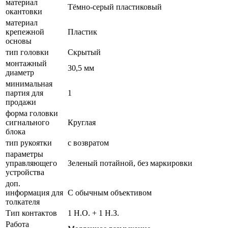
материал
Тёмно-серый пластиковый
окантовки
материал
крепежной
Пластик
основы
тип головки
Скрытый
монтажный
30,5 мм
диаметр
минимальная
партия для
1
продажи
форма головки
сигнального
Круглая
блока
тип рукоятки
с возвратом
параметры
управляющего
Зеленый потайной, без маркировки
устройства
доп.
информация для
С обычным объективом
толкателя
Тип контактов
1 Н.О. + 1 Н.З.
Работа