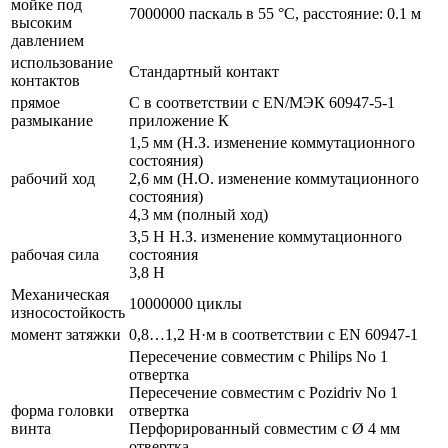
мойке под
7000000 паскаль в 55 °C, расстояние: 0.1 м
высоким
давлением
использование
Стандартный контакт
контактов
прямое
С в соответствии с EN/МЭК 60947-5-1
размыкание
приложение К
1,5 мм (Н.З. изменение коммутационного
состояния)
рабочий ход
2,6 мм (Н.О. изменение коммутационного
состояния)
4,3 мм (полный ход)
3,5 Н Н.З. изменение коммутационного
рабочая сила
состояния
3,8 Н
Механическая
10000000 циклы
износостойкость
момент затяжки
0,8…1,2 Н·м в соответствии с EN 60947-1
Пересечение совместим с Philips No 1
отвертка
Пересечение совместим с Pozidriv No 1
форма головки
отвертка
винта
Перфорированный совместим с Ø 4 мм
отвертка