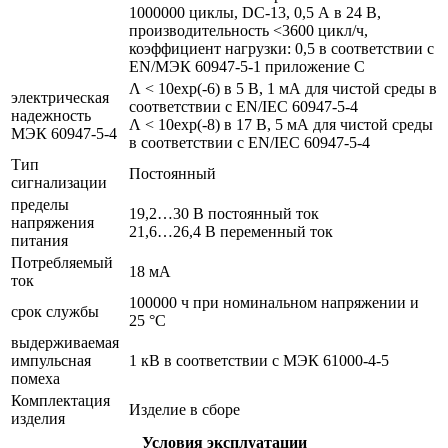
1000000 циклы, DC-13, 0,5 А в 24 В,
производительность <3600 цикл/ч,
коэффициент нагрузки: 0,5 в соответствии с
EN/МЭК 60947-5-1 приложение С
Λ < 10exp(-6) в 5 В, 1 мА для чистой среды в
электрическая
соответствии с EN/IEC 60947-5-4
надежность
Λ < 10exp(-8) в 17 В, 5 мА для чистой среды
МЭК 60947-5-4
в соответствии с EN/IEC 60947-5-4
Тип
Постоянный
сигнализации
пределы
19,2…30 В постоянный ток
напряжения
21,6…26,4 В переменный ток
питания
Потребляемый
18 мА
ток
100000 ч при номинальном напряжении и
срок службы
25 °C
выдерживаемая
импульсная
1 кВ в соответствии с МЭК 61000-4-5
помеха
Комплектация
Изделие в сборе
изделия
Условия эксплуатации