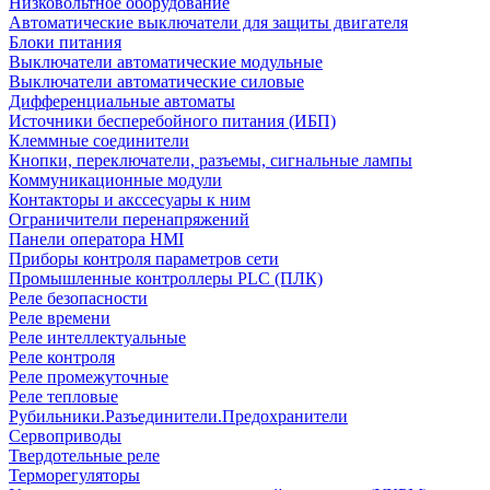
Низковольтное оборудование
Автоматические выключатели для защиты двигателя
Блоки питания
Выключатели автоматические модульные
Выключатели автоматические силовые
Дифференциальные автоматы
Источники бесперебойного питания (ИБП)
Клеммные соединители
Кнопки, переключатели, разъемы, сигнальные лампы
Коммуникационные модули
Контакторы и акссесуары к ним
Ограничители перенапряжений
Панели оператора HMI
Приборы контроля параметров сети
Промышленные контроллеры PLC (ПЛК)
Реле безопасности
Реле времени
Реле интеллектуальные
Реле контроля
Реле промежуточные
Реле тепловые
Рубильники.Разъединители.Предохранители
Сервоприводы
Твердотельные реле
Терморегуляторы