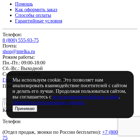
Помощь
Как оформить заказ
Способы оплаты
Гарантийные условия
Телефон:
8 (800) 555-93-75
Почта:
shop@intelka.ru
Режим работы:
Пн.-Пт.: 09:00-18:00
Сб.-Вс.: Выходной
Социальные сети:
Мы используем cookie. Это позволяет нам
Главная
Каталог
Поиск
Контакты
Ещё
анализировать взаимодействие посетителей с сайтом
Поиск
и делать его лучше. Продолжая пользоваться сайтом,
вы соглашаетесь с
использованием файлов cookie
.
Обработка персональных данных
Принимаю
Контакты
Телефон
(Отдел продаж, звонки по России бесплатно):
+7 (800) 555-93-
75