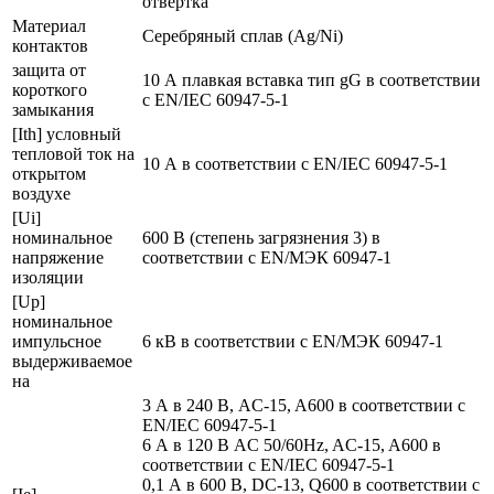
отвертка
Материал
Серебряный сплав (Ag/Ni)
контактов
защита от
10 А плавкая вставка тип gG в соответствии
короткого
с EN/IEC 60947-5-1
замыкания
[Ith] условный
тепловой ток на
10 А в соответствии с EN/IEC 60947-5-1
открытом
воздухе
[Ui]
номинальное
600 В (степень загрязнения 3) в
напряжение
соответствии с EN/МЭК 60947-1
изоляции
[Up]
номинальное
импульсное
6 кВ в соответствии с EN/МЭК 60947-1
выдерживаемое
на
3 А в 240 В, AC-15, A600 в соответствии с
EN/IEC 60947-5-1
6 А в 120 В AC 50/60Hz, AC-15, A600 в
соответствии с EN/IEC 60947-5-1
0,1 А в 600 В, DC-13, Q600 в соответствии с