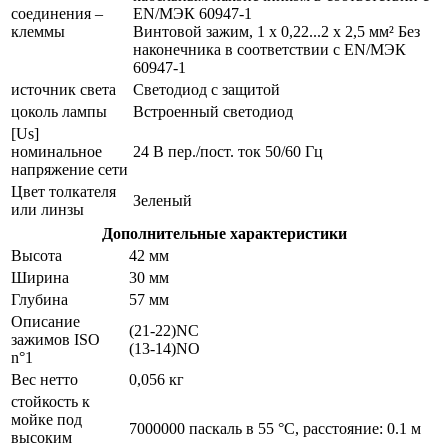
соединения –
EN/МЭК 60947-1
клеммы
Винтовой зажим, 1 x 0,22...2 x 2,5 мм² Без
наконечника в соответствии с EN/МЭК
60947-1
источник света
Светодиод с защитой
цоколь лампы
Встроенный светодиод
[Us]
номинальное
24 В пер./пост. ток 50/60 Гц
напряжение сети
Цвет толкателя
Зеленый
или линзы
Дополнительные характеристики
Высота
42 мм
Ширина
30 мм
Глубина
57 мм
Описание
(21-22)NC
зажимов ISO
(13-14)NO
n°1
Вес нетто
0,056 кг
стойкость к
мойке под
7000000 паскаль в 55 °C, расстояние: 0.1 м
высоким