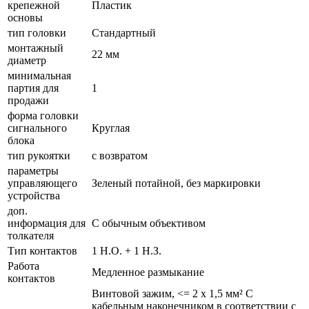
крепежной
Пластик
основы
тип головки
Стандартный
монтажный
22 мм
диаметр
минимальная
партия для
1
продажи
форма головки
сигнального
Круглая
блока
тип рукоятки
с возвратом
параметры
управляющего
Зеленый потайной, без маркировки
устройства
доп.
информация для
С обычным объективом
толкателя
Тип контактов
1 Н.О. + 1 Н.З.
Работа
Медленное размыкание
контактов
Винтовой зажим, <= 2 x 1,5 мм² С
кабельным наконечником в соответствии с