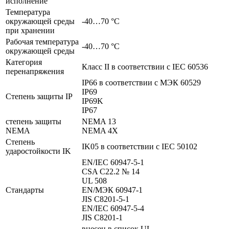
исполнение
Температура
окружающей среды
-40…70 °C
при хранении
Рабочая температура
-40…70 °C
окружающей среды
Категория
Класс II в соответствии с IEC 60536
перенапряжения
IP66 в соответствии с МЭК 60529
IP69
Степень защиты IP
IP69K
IP67
степень защиты
NEMA 13
NEMA
NEMA 4X
Степень
IK05 в соответствии с IEC 50102
ударостойкости IK
EN/IEC 60947-5-1
CSA C22.2 № 14
UL 508
Стандарты
EN/МЭК 60947-1
JIS C8201-5-1
EN/IEC 60947-5-4
JIS C8201-1
внесен в список UL