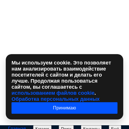
Комментарий
Мы используем cookie. Это позволяет
Отправляя форму, вы принимаете
политику
нам анализировать взаимодействие
использования сookie
и даете согласие на
обработку
посетителей с сайтом и делать его
персональных данный
лучше. Продолжая пользоваться
сайтом, вы соглашаетесь с
использованием файлов cookie
.
Обработка персональных данных
Принимаю
Главная
Каталог
Поиск
Контакты
Ещё