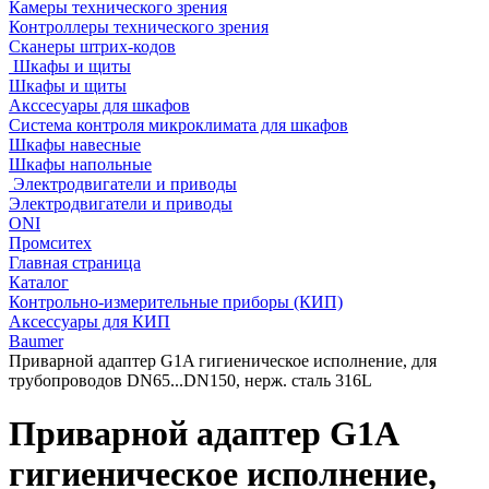
Камеры технического зрения
Контроллеры технического зрения
Сканеры штрих-кодов
Шкафы и щиты
Шкафы и щиты
Акссесуары для шкафов
Система контроля микроклимата для шкафов
Шкафы навесные
Шкафы напольные
Электродвигатели и приводы
Электродвигатели и приводы
ONI
Промситех
Главная страница
Каталог
Контрольно-измерительные приборы (КИП)
Аксессуары для КИП
Baumer
Приварной адаптер G1A гигиеническое исполнение, для
трубопроводов DN65...DN150, нерж. сталь 316L
Приварной адаптер G1A
гигиеническое исполнение,