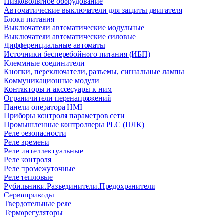
Низковольтное оборудование
Автоматические выключатели для защиты двигателя
Блоки питания
Выключатели автоматические модульные
Выключатели автоматические силовые
Дифференциальные автоматы
Источники бесперебойного питания (ИБП)
Клеммные соединители
Кнопки, переключатели, разъемы, сигнальные лампы
Коммуникационные модули
Контакторы и акссесуары к ним
Ограничители перенапряжений
Панели оператора HMI
Приборы контроля параметров сети
Промышленные контроллеры PLC (ПЛК)
Реле безопасности
Реле времени
Реле интеллектуальные
Реле контроля
Реле промежуточные
Реле тепловые
Рубильники.Разъединители.Предохранители
Сервоприводы
Твердотельные реле
Терморегуляторы