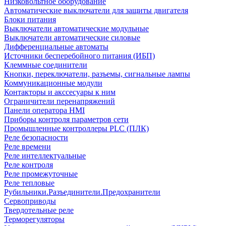
Низковольтное оборудование
Автоматические выключатели для защиты двигателя
Блоки питания
Выключатели автоматические модульные
Выключатели автоматические силовые
Дифференциальные автоматы
Источники бесперебойного питания (ИБП)
Клеммные соединители
Кнопки, переключатели, разъемы, сигнальные лампы
Коммуникационные модули
Контакторы и акссесуары к ним
Ограничители перенапряжений
Панели оператора HMI
Приборы контроля параметров сети
Промышленные контроллеры PLC (ПЛК)
Реле безопасности
Реле времени
Реле интеллектуальные
Реле контроля
Реле промежуточные
Реле тепловые
Рубильники.Разъединители.Предохранители
Сервоприводы
Твердотельные реле
Терморегуляторы