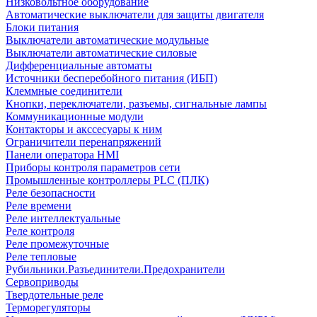
Низковольтное оборудование
Автоматические выключатели для защиты двигателя
Блоки питания
Выключатели автоматические модульные
Выключатели автоматические силовые
Дифференциальные автоматы
Источники бесперебойного питания (ИБП)
Клеммные соединители
Кнопки, переключатели, разъемы, сигнальные лампы
Коммуникационные модули
Контакторы и акссесуары к ним
Ограничители перенапряжений
Панели оператора HMI
Приборы контроля параметров сети
Промышленные контроллеры PLC (ПЛК)
Реле безопасности
Реле времени
Реле интеллектуальные
Реле контроля
Реле промежуточные
Реле тепловые
Рубильники.Разъединители.Предохранители
Сервоприводы
Твердотельные реле
Терморегуляторы