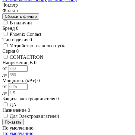
Фильтр
Фильтр
В наличии
Бренд
0
Phoenix Contact
Тип изделия
0
Устройство плавного пуска
Серия
0
CONTACTRON
Напряжение,В
0
от
до
Мощность (кВт)
0
от
до
Защита электродвигателя
0
ДА
Назначение
0
Для Электродвигателей
Показать
По умолчанию
По умолчанию