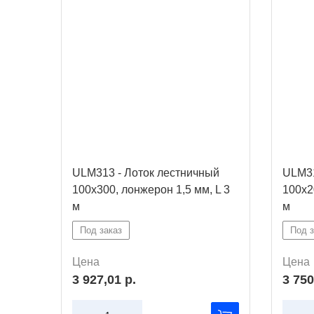
ULM313 - Лоток лестничный
ULM31
100х300, лонжерон 1,5 мм, L 3
100х2
м
м
Под заказ
Под з
Цена
Цена
3 927,01 р.
3 750