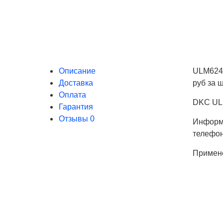
Описание
ULM624 
Доставка
руб за ш
Оплата
DKC ULM
Гарантия
Отзывы
0
Информа
телефо
Примен