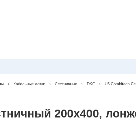
мы
Кабельные лотки
Лестничные
DKC
U5 Combitech С
тничный 200x400, лонже