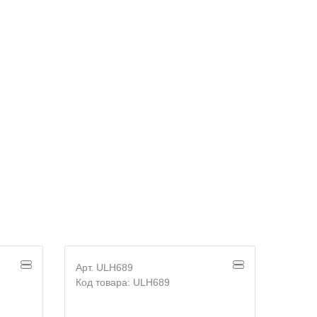
Арт. ULH689
Арт. 
Код товара: ULH689
Код т