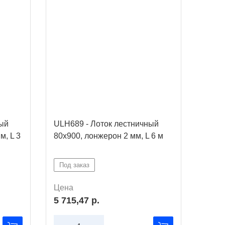
ный
ULH689 - Лоток лестничный
ULH6
м, L 3
80х900, лонжерон 2 мм, L 6 м
80х80
Под заказ
Под 
Цена
Цена
5 715,47 р.
5 23