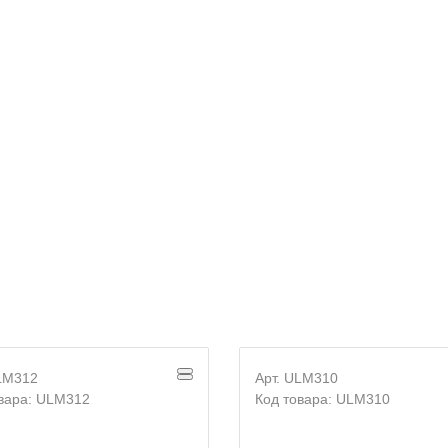
Согласие на
обработку персональных данных
ULM312
Арт. ULM310
вара: ULM312
Код товара: ULM310