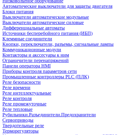
Низковольтное оборудование
Автоматические выключатели для защиты двигателя
Блоки питания
Выключатели автоматические модульные
Выключатели автоматические силовые
Дифференциальные автоматы
Источники бесперебойного питания (ИБП)
Клеммные соединители
Кнопки, переключатели, разъемы, сигнальные лампы
Коммуникационные модули
Контакторы и акссесуары к ним
Ограничители перенапряжений
Панели оператора HMI
Приборы контроля параметров сети
Промышленные контроллеры PLC (ПЛК)
Реле безопасности
Реле времени
Реле интеллектуальные
Реле контроля
Реле промежуточные
Реле тепловые
Рубильники.Разъединители.Предохранители
Сервоприводы
Твердотельные реле
Терморегуляторы