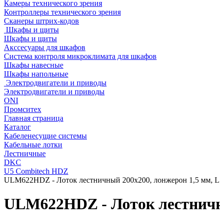
Камеры технического зрения
Контроллеры технического зрения
Сканеры штрих-кодов
Шкафы и щиты
Шкафы и щиты
Акссесуары для шкафов
Система контроля микроклимата для шкафов
Шкафы навесные
Шкафы напольные
Электродвигатели и приводы
Электродвигатели и приводы
ONI
Промситех
Главная страница
Каталог
Кабеленесущие системы
Кабельные лотки
Лестничные
DKC
U5 Combitech HDZ
ULM622HDZ - Лоток лестничный 200x200, лонжерон 1,5 мм, L 
ULM622HDZ - Лоток лестничны