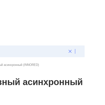
ый асинхронный (INNORED)
азный асинхронный