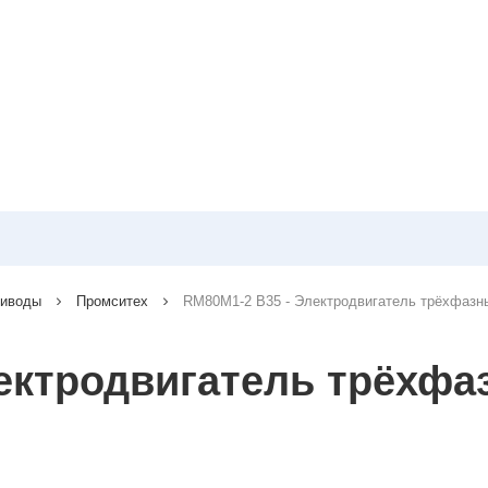
риводы
Промситех
RM80M1-2 B35 - Электродвигатель трёхфазн
лектродвигатель трёхф