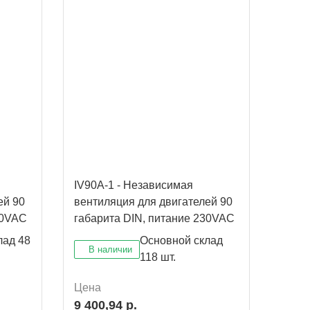
IV90A-1 - Независимая
IV80A
ей 90
вентиляция для двигателей 90
венти
80VAC
габарита DIN, питание 230VAC
габа
лад
48
Основной склад
В наличии
В 
118 шт.
Цена
Цена
9 400,94 р.
8 90