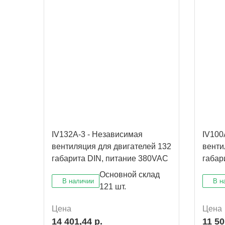
IV132A-3 - Независимая
IV100
вентиляция для двигателей 132
венти
габарита DIN, питание 380VAC
габар
Основной склад
В наличии
В н
121 шт.
Цена
Цена
14 401,44 р.
11 50