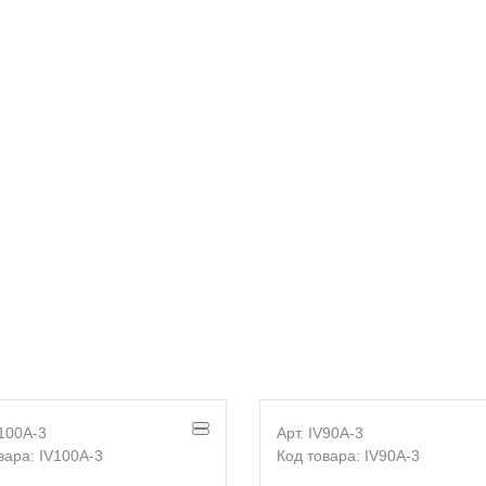
E-mail
Согласие на
обработку персональных данных
V100A-3
Арт. IV90A-3
вара: IV100A-3
Код товара: IV90A-3