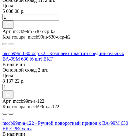
Основной склад
1172 шт.
Цена
5 038,08 р.
Арт. mccb99m-630-ocp-k2
Код товара: mccb99m-630-ocp-k2
mccb99m-630-ocp-k2 - Комплект пластин соединительных
ВА-99М 630 (6 шт) EKF
В наличии
Основной склад
2 шт.
Цена
8 137,22 р.
Арт. mccb99m-a-122
Код товара: mccb99m-a-122
mccb99m-a-122 - Ручной поворотный привод к ВА-99М 630
EKF PROxima
В наличии