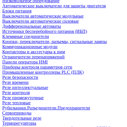
Низковольтное оборудование
Автоматические выключатели для защиты двигателя
Блоки питания
Выключатели автоматические модульные
Выключатели автоматические силовые
Дифференциальные автоматы
Источники бесперебойного питания (ИБП)
Клеммные соединители
Кнопки, переключатели, разъемы, сигнальные лампы
Коммуникационные модули
Контакторы и акссесуары к ним
Ограничители перенапряжений
Панели оператора HMI
Приборы контроля параметров сети
Промышленные контроллеры PLC (ПЛК)
Реле безопасности
Реле времени
Реле интеллектуальные
Реле контроля
Реле промежуточные
Реле тепловые
Рубильники.Разъединители.Предохранители
Сервоприводы
Твердотельные реле
Терморегуляторы