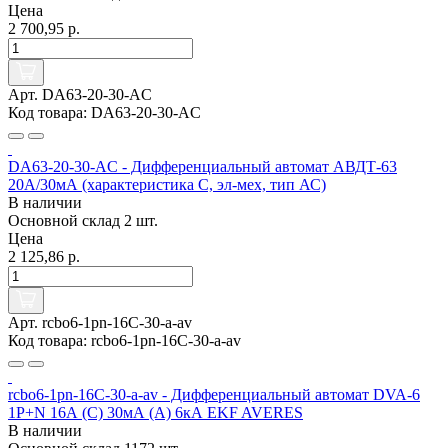
Цена
2 700,95 р.
Арт. DA63-20-30-AC
Код товара: DA63-20-30-AC
DA63-20-30-AC - Дифференциальный автомат АВДТ-63
20А/30мА (характеристика C, эл-мех, тип АС)
В наличии
Основной склад
2 шт.
Цена
2 125,86 р.
Арт. rcbo6-1pn-16C-30-a-av
Код товара: rcbo6-1pn-16C-30-a-av
rcbo6-1pn-16C-30-a-av - Дифференциальный автомат DVA-6
1P+N 16А (C) 30мА (A) 6кА EKF AVERES
В наличии