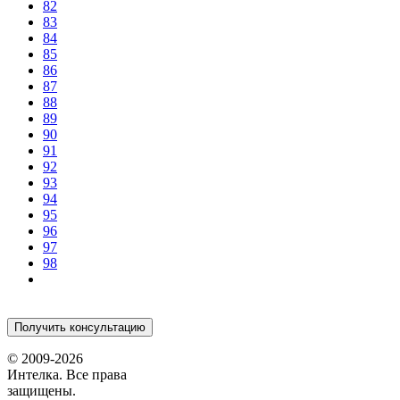
82
83
84
85
86
87
88
89
90
91
92
93
94
95
96
97
98
Получить консультацию
© 2009-2026
Интелка. Все права
защищены.