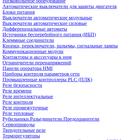
Низковольтное оборудование
Автоматические выключатели для защиты двигателя
Блоки питания
Выключатели автоматические модульные
Выключатели автоматические силовые
Дифференциальные автоматы
Источники бесперебойного питания (ИБП)
Клеммные соединители
Кнопки, переключатели, разъемы, сигнальные лампы
Коммуникационные модули
Контакторы и акссесуары к ним
Ограничители перенапряжений
Панели оператора HMI
Приборы контроля параметров сети
Промышленные контроллеры PLC (ПЛК)
Реле безопасности
Реле времени
Реле интеллектуальные
Реле контроля
Реле промежуточные
Реле тепловые
Рубильники.Разъединители.Предохранители
Сервоприводы
Твердотельные реле
Терморегуляторы