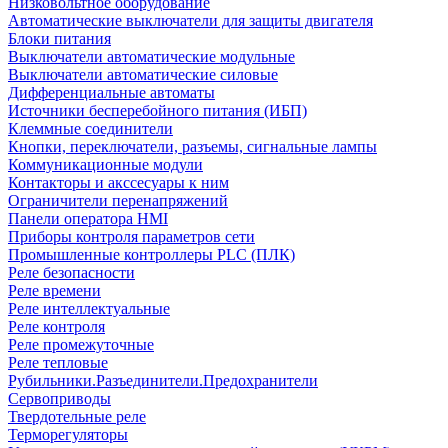
Низковольтное оборудование
Автоматические выключатели для защиты двигателя
Блоки питания
Выключатели автоматические модульные
Выключатели автоматические силовые
Дифференциальные автоматы
Источники бесперебойного питания (ИБП)
Клеммные соединители
Кнопки, переключатели, разъемы, сигнальные лампы
Коммуникационные модули
Контакторы и акссесуары к ним
Ограничители перенапряжений
Панели оператора HMI
Приборы контроля параметров сети
Промышленные контроллеры PLC (ПЛК)
Реле безопасности
Реле времени
Реле интеллектуальные
Реле контроля
Реле промежуточные
Реле тепловые
Рубильники.Разъединители.Предохранители
Сервоприводы
Твердотельные реле
Терморегуляторы