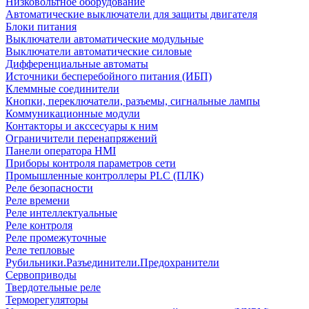
Низковольтное оборудование
Автоматические выключатели для защиты двигателя
Блоки питания
Выключатели автоматические модульные
Выключатели автоматические силовые
Дифференциальные автоматы
Источники бесперебойного питания (ИБП)
Клеммные соединители
Кнопки, переключатели, разъемы, сигнальные лампы
Коммуникационные модули
Контакторы и акссесуары к ним
Ограничители перенапряжений
Панели оператора HMI
Приборы контроля параметров сети
Промышленные контроллеры PLC (ПЛК)
Реле безопасности
Реле времени
Реле интеллектуальные
Реле контроля
Реле промежуточные
Реле тепловые
Рубильники.Разъединители.Предохранители
Сервоприводы
Твердотельные реле
Терморегуляторы