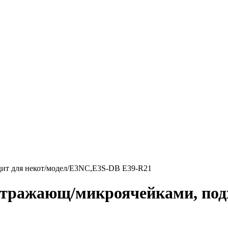
одит для некот/модел/E3NC,E3S-DB E39-R21
 отражающ/микроячейками, под