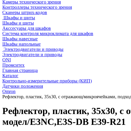
Камеры технического зрения
Контроллеры технического зрения
Сканеры штрих-кодов
Шкафы и щиты
Шкафы и щиты
Акссесуары для шкафов
Система контроля микроклимата для шкафов
Шкафы навесные
Шкафы напольные
Электродвигатели и приводы
Электродвигатели и приводы
ONI
Промситех
Главная страница
Каталог
Контрольно-измерительные приборы (КИП)
Датчики положения
Omron
Рефлектор, пластик, 35x30, с отражающ/микроячейками, подх
Рефлектор, пластик, 35x30, с
модел/E3NC,E3S-DB E39-R21