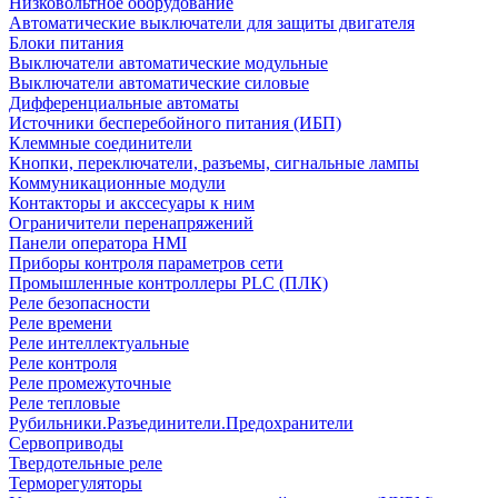
Низковольтное оборудование
Автоматические выключатели для защиты двигателя
Блоки питания
Выключатели автоматические модульные
Выключатели автоматические силовые
Дифференциальные автоматы
Источники бесперебойного питания (ИБП)
Клеммные соединители
Кнопки, переключатели, разъемы, сигнальные лампы
Коммуникационные модули
Контакторы и акссесуары к ним
Ограничители перенапряжений
Панели оператора HMI
Приборы контроля параметров сети
Промышленные контроллеры PLC (ПЛК)
Реле безопасности
Реле времени
Реле интеллектуальные
Реле контроля
Реле промежуточные
Реле тепловые
Рубильники.Разъединители.Предохранители
Сервоприводы
Твердотельные реле
Терморегуляторы