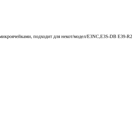
/микроячейками, подходит для некот/модел/E3NC,E3S-DB E39-R