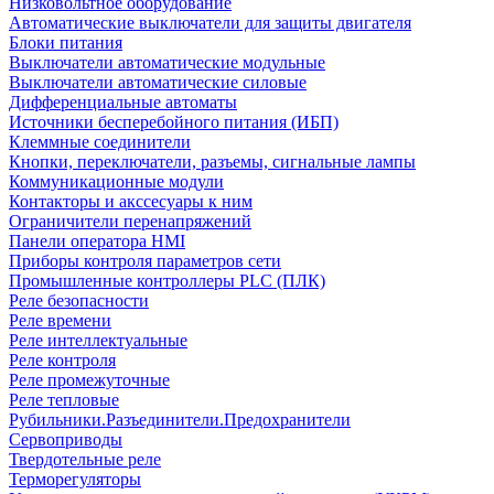
Низковольтное оборудование
Автоматические выключатели для защиты двигателя
Блоки питания
Выключатели автоматические модульные
Выключатели автоматические силовые
Дифференциальные автоматы
Источники бесперебойного питания (ИБП)
Клеммные соединители
Кнопки, переключатели, разъемы, сигнальные лампы
Коммуникационные модули
Контакторы и акссесуары к ним
Ограничители перенапряжений
Панели оператора HMI
Приборы контроля параметров сети
Промышленные контроллеры PLC (ПЛК)
Реле безопасности
Реле времени
Реле интеллектуальные
Реле контроля
Реле промежуточные
Реле тепловые
Рубильники.Разъединители.Предохранители
Сервоприводы
Твердотельные реле
Терморегуляторы