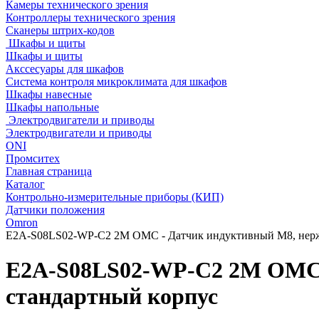
Камеры технического зрения
Контроллеры технического зрения
Сканеры штрих-кодов
Шкафы и щиты
Шкафы и щиты
Акссесуары для шкафов
Система контроля микроклимата для шкафов
Шкафы навесные
Шкафы напольные
Электродвигатели и приводы
Электродвигатели и приводы
ONI
Промситех
Главная страница
Каталог
Контрольно-измерительные приборы (КИП)
Датчики положения
Omron
E2A-S08LS02-WP-C2 2M OMC - Датчик индуктивный M8, нержа
E2A-S08LS02-WP-C2 2M OMC 
стандартный корпус