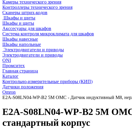
Камеры технического зрения
Контроллеры технического зрения
Сканеры штрих-кодов
Шкафы и щиты
Шкафы и щиты
Акссесуары для шкафов
Система контроля микроклимата для шкафов
Шкафы навесные
Шкафы напольные
Электродвигатели и приводы
Электродвигатели и приводы
ONI
Промситех
Главная страница
Каталог
Контрольно-измерительные приборы (КИП)
Датчики положения
Omron
E2A-S08LN04-WP-B2 5M OMC - Датчик индуктивный M8, нерж
E2A-S08LN04-WP-B2 5M OMC 
стандартный корпус