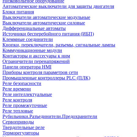
Низковольтное оборудование
Автоматические выключатели для защиты двигателя
Блоки питания
Выключатели автоматические модульные
Выключатели автоматические силовые
Дифференциальные автоматы
Источники бесперебойного питания (ИБП)
Клеммные соединители
Кнопки, переключатели, разъемы, сигнальные лампы
Коммуникационные модули
Контакторы и акссесуары к ним
Ограничители перенапряжений
Панели оператора HMI
Приборы контроля параметров сети
Промышленные контроллеры PLC (ПЛК)
Реле безопасности
Реле времени
Реле интеллектуальные
Реле контроля
Реле промежуточные
Реле тепловые
Рубильники.Разъединители.Предохранители
Сервоприводы
Твердотельные реле
Терморегуляторы