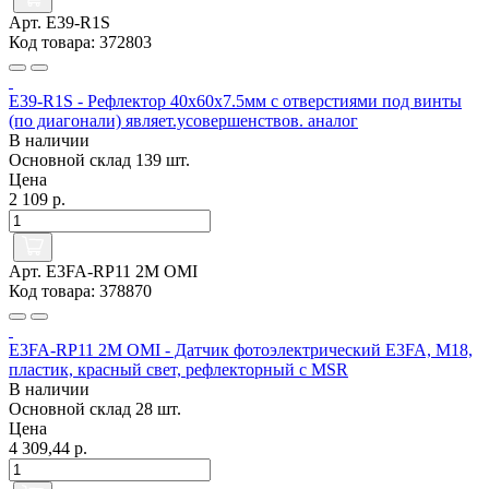
Арт. E39-R1S
Код товара: 372803
E39-R1S - Рефлектор 40x60x7.5мм с отверстиями под винты
(по диагонали) являет.усовершенствов. аналог
В наличии
Основной склад
139 шт.
Цена
2 109 р.
Арт. E3FA-RP11 2M OMI
Код товара: 378870
E3FA-RP11 2M OMI - Датчик фотоэлектрический E3FA, M18,
пластик, красный свет, рефлекторный с MSR
В наличии
Основной склад
28 шт.
Цена
4 309,44 р.