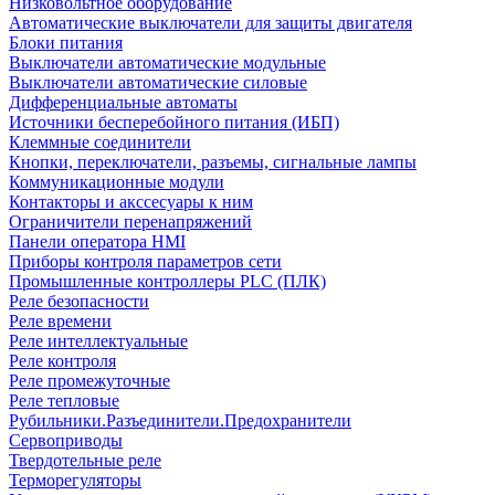
Низковольтное оборудование
Автоматические выключатели для защиты двигателя
Блоки питания
Выключатели автоматические модульные
Выключатели автоматические силовые
Дифференциальные автоматы
Источники бесперебойного питания (ИБП)
Клеммные соединители
Кнопки, переключатели, разъемы, сигнальные лампы
Коммуникационные модули
Контакторы и акссесуары к ним
Ограничители перенапряжений
Панели оператора HMI
Приборы контроля параметров сети
Промышленные контроллеры PLC (ПЛК)
Реле безопасности
Реле времени
Реле интеллектуальные
Реле контроля
Реле промежуточные
Реле тепловые
Рубильники.Разъединители.Предохранители
Сервоприводы
Твердотельные реле
Терморегуляторы