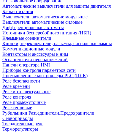
Низковольтное оборудование
Автоматические выключатели для защиты двигателя
Блоки питания
Выключатели автоматические модульные
Выключатели автоматические силовые
Дифференциальные автоматы
Источники бесперебойного питания (ИБП)
Клеммные соединители
Кнопки, переключатели, разъемы, сигнальные лампы
Коммуникационные модули
Контакторы и акссесуары к ним
Ограничители перенапряжений
Панели оператора HMI
Приборы контроля параметров сети
Промышленные контроллеры PLC (ПЛК)
Реле безопасности
Реле времени
Реле интеллектуальные
Реле контроля
Реле промежуточные
Реле тепловые
Рубильники.Разъединители.Предохранители
Сервоприводы
Твердотельные реле
Терморегуляторы