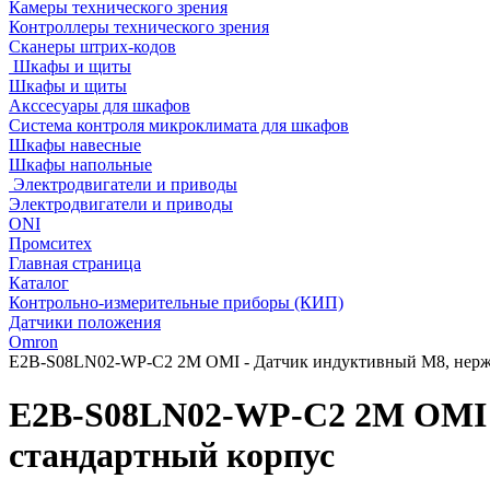
Камеры технического зрения
Контроллеры технического зрения
Сканеры штрих-кодов
Шкафы и щиты
Шкафы и щиты
Акссесуары для шкафов
Система контроля микроклимата для шкафов
Шкафы навесные
Шкафы напольные
Электродвигатели и приводы
Электродвигатели и приводы
ONI
Промситех
Главная страница
Каталог
Контрольно-измерительные приборы (КИП)
Датчики положения
Omron
E2B-S08LN02-WP-C2 2M OMI - Датчик индуктивный M8, нержа
E2B-S08LN02-WP-C2 2M OMI -
стандартный корпус