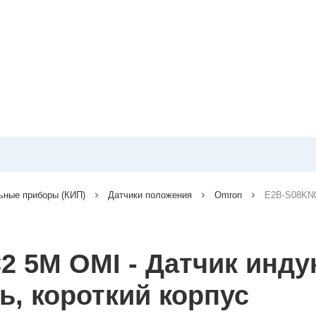
ьные приборы (КИП)
Датчики положения
Omron
E2B-S08KN0
 5M OMI - Датчик инду
, короткий корпус