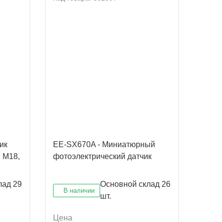
ик
EE-SX670A - Миниатюрный
EE-S
 M18,
фотоэлектрический датчик
датчи
5-24 
15мА
лад
29
Основной склад
26
В наличии
В 
шт.
Цена
Цена