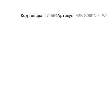
Код товара:
674564
Артикул:
E2B-S08KN04-WP