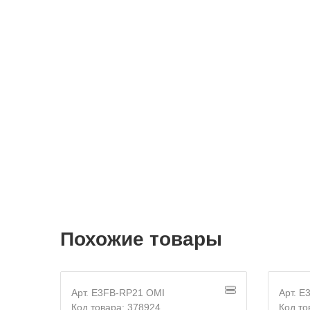
Похожие товары
Арт. E3FB-RP21 OMI
Арт. E
Код товара: 378924
Код то