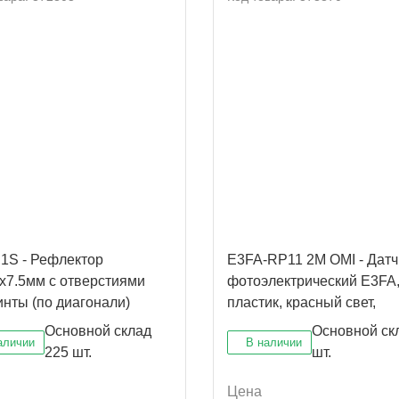
1S - Рефлектор
E3FA-RP11 2M OMI - Датч
x7.5мм с отверстиями
фотоэлектрический E3FA,
инты (по диагонали)
пластик, красный свет,
т.усовершенствов. аналог
рефлекторный с MSR
Основной склад
Основной ск
аличии
В наличии
225 шт.
шт.
Цена