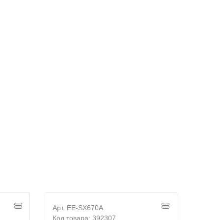
Арт. EE-SX670A
Арт. 
Код товара: 392307
Код т