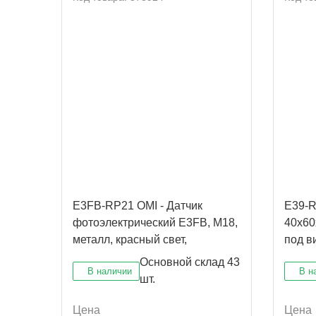
E3FB-RP21 OMI - Датчик
E39-R
фотоэлектрический E3FB, M18,
40x60
металл, красный свет,
под в
рефлекторный с MSR
являе
Основной склад
43
В наличии
В н
шт.
Цена
Цена