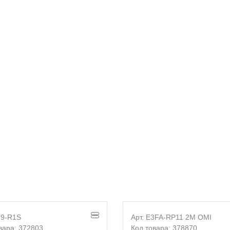
E-mail
Согласие на
обработку персональных данных
39-R1S
Арт. E3FA-RP11 2M OMI
вара: 372803
Код товара: 378870