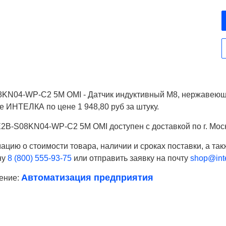
KN04-WP-C2 5M OMI - Датчик индуктивный M8, нержавеющая
е ИНТЕЛКА по цене 1 948,80 руб за штуку.
2B-S08KN04-WP-C2 5M OMI доступен с доставкой по г. Моск
цию о стоимости товара, наличии и сроках поставки, а так
ну
8 (800) 555-93-75
или отправить заявку на почту
shop@inte
Автоматизация предприятия
ение:
Ваше имя
Телефон*