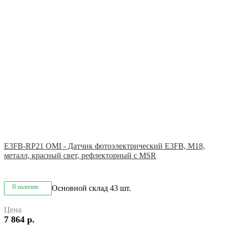
E3FB-RP21 OMI - Датчик фотоэлектрический E3FB, M18,
металл, красный свет, рефлекторный с MSR
В наличии
Основной склад
43 шт.
Цена
7 864 р.