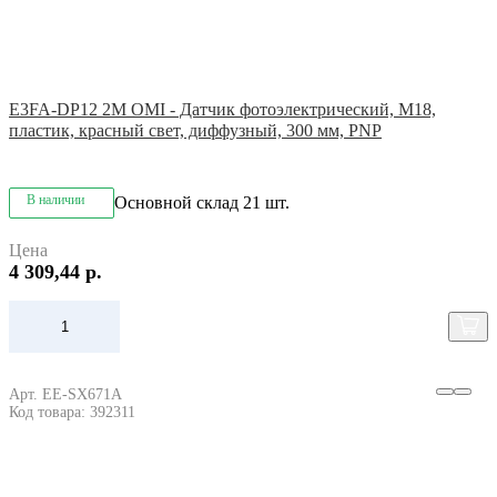
E3FA-DP12 2M OMI - Датчик фотоэлектрический, M18,
пластик, красный свет, диффузный, 300 мм, PNP
В наличии
Основной склад
21 шт.
Цена
4 309,44 р.
Арт. EE-SX671A
Код товара: 392311