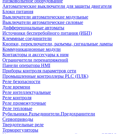
Низковольтное оборудование
Автоматические выключатели для защиты двигателя
Блоки питания
Выключатели автоматические модульные
Выключатели автоматические силовые
Дифференциальные автоматы
Источники бесперебойного питания (ИБП)
Клеммные соединители
Кнопки, переключатели, разъемы, сигнальные лампы
Коммуникационные модули
Контакторы и акссесуары к ним
Ограничители перенапряжений
Панели оператора HMI
Приборы контроля параметров сети
Промышленные контроллеры PLC (ПЛК)
Реле безопасности
Реле времени
Реле интеллектуальные
Реле контроля
Реле промежуточные
Реле тепловые
Рубильники.Разъединители.Предохранители
Сервоприводы
Твердотельные реле
Терморегуляторы