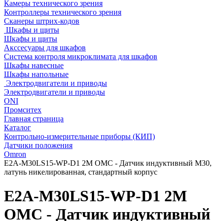
Камеры технического зрения
Контроллеры технического зрения
Сканеры штрих-кодов
Шкафы и щиты
Шкафы и щиты
Акссесуары для шкафов
Система контроля микроклимата для шкафов
Шкафы навесные
Шкафы напольные
Электродвигатели и приводы
Электродвигатели и приводы
ONI
Промситех
Главная страница
Каталог
Контрольно-измерительные приборы (КИП)
Датчики положения
Omron
E2A-M30LS15-WP-D1 2M OMC - Датчик индуктивный M30,
латунь никелированная, стандартный корпус
E2A-M30LS15-WP-D1 2M
OMC - Датчик индуктивный