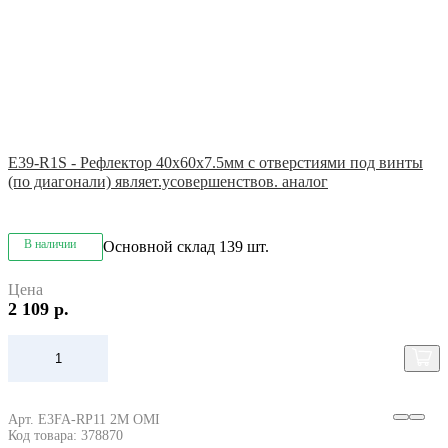
E39-R1S - Рефлектор 40x60x7.5мм с отверстиями под винты
(по диагонали) являет.усовершенствов. аналог
В наличии
Основной склад
139 шт.
Цена
2 109 р.
Арт. E3FA-RP11 2M OMI
Код товара: 378870