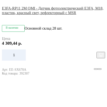
E3FA-RP11 2M OMI - Датчик фотоэлектрический E3FA, M18,
пластик, красный свет, рефлекторный с MSR
В наличии
Основной склад
28 шт.
Цена
4 309,44 р.
Арт. EE-SX670A
Код товара: 392307