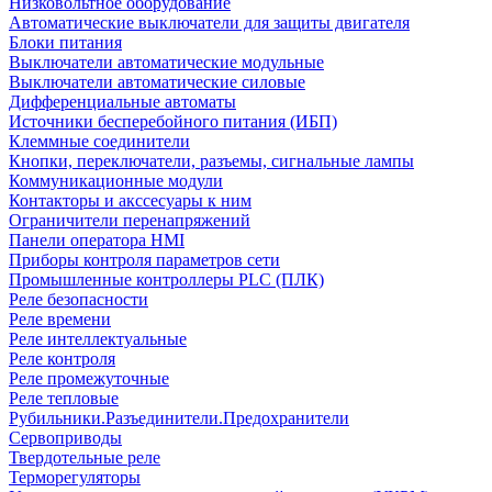
Низковольтное оборудование
Автоматические выключатели для защиты двигателя
Блоки питания
Выключатели автоматические модульные
Выключатели автоматические силовые
Дифференциальные автоматы
Источники бесперебойного питания (ИБП)
Клеммные соединители
Кнопки, переключатели, разъемы, сигнальные лампы
Коммуникационные модули
Контакторы и акссесуары к ним
Ограничители перенапряжений
Панели оператора HMI
Приборы контроля параметров сети
Промышленные контроллеры PLC (ПЛК)
Реле безопасности
Реле времени
Реле интеллектуальные
Реле контроля
Реле промежуточные
Реле тепловые
Рубильники.Разъединители.Предохранители
Сервоприводы
Твердотельные реле
Терморегуляторы