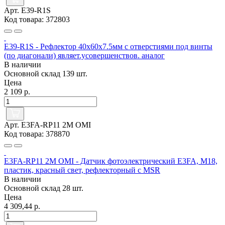
Арт. E39-R1S
Код товара: 372803
E39-R1S - Рефлектор 40x60x7.5мм с отверстиями под винты
(по диагонали) являет.усовершенствов. аналог
В наличии
Основной склад
139 шт.
Цена
2 109 р.
Арт. E3FA-RP11 2M OMI
Код товара: 378870
E3FA-RP11 2M OMI - Датчик фотоэлектрический E3FA, M18,
пластик, красный свет, рефлекторный с MSR
В наличии
Основной склад
28 шт.
Цена
4 309,44 р.