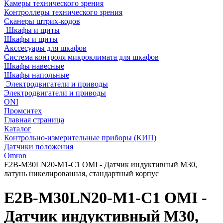
Камеры технического зрения
Контроллеры технического зрения
Сканеры штрих-кодов
Шкафы и щиты
Шкафы и щиты
Акссесуары для шкафов
Система контроля микроклимата для шкафов
Шкафы навесные
Шкафы напольные
Электродвигатели и приводы
Электродвигатели и приводы
ONI
Промситех
Главная страница
Каталог
Контрольно-измерительные приборы (КИП)
Датчики положения
Omron
E2B-M30LN20-M1-C1 OMI - Датчик индуктивный M30,
латунь никелированная, стандартный корпус
E2B-M30LN20-M1-C1 OMI -
Датчик индуктивный M30,