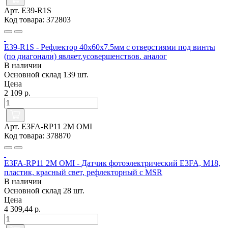
Арт. E39-R1S
Код товара: 372803
E39-R1S - Рефлектор 40x60x7.5мм с отверстиями под винты
(по диагонали) являет.усовершенствов. аналог
В наличии
Основной склад
139 шт.
Цена
2 109 р.
Арт. E3FA-RP11 2M OMI
Код товара: 378870
E3FA-RP11 2M OMI - Датчик фотоэлектрический E3FA, M18,
пластик, красный свет, рефлекторный с MSR
В наличии
Основной склад
28 шт.
Цена
4 309,44 р.