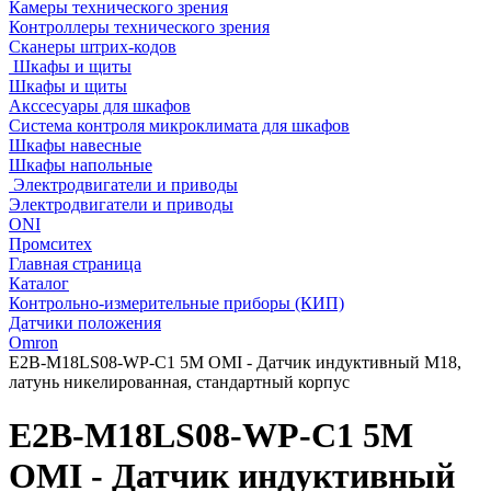
Камеры технического зрения
Контроллеры технического зрения
Сканеры штрих-кодов
Шкафы и щиты
Шкафы и щиты
Акссесуары для шкафов
Система контроля микроклимата для шкафов
Шкафы навесные
Шкафы напольные
Электродвигатели и приводы
Электродвигатели и приводы
ONI
Промситех
Главная страница
Каталог
Контрольно-измерительные приборы (КИП)
Датчики положения
Omron
E2B-M18LS08-WP-C1 5M OMI - Датчик индуктивный M18,
латунь никелированная, стандартный корпус
E2B-M18LS08-WP-C1 5M
OMI - Датчик индуктивный