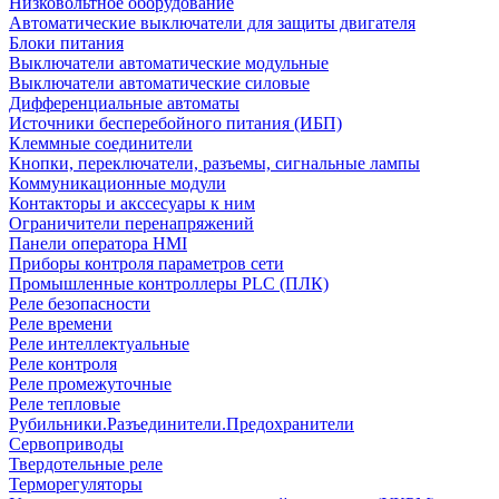
Низковольтное оборудование
Автоматические выключатели для защиты двигателя
Блоки питания
Выключатели автоматические модульные
Выключатели автоматические силовые
Дифференциальные автоматы
Источники бесперебойного питания (ИБП)
Клеммные соединители
Кнопки, переключатели, разъемы, сигнальные лампы
Коммуникационные модули
Контакторы и акссесуары к ним
Ограничители перенапряжений
Панели оператора HMI
Приборы контроля параметров сети
Промышленные контроллеры PLC (ПЛК)
Реле безопасности
Реле времени
Реле интеллектуальные
Реле контроля
Реле промежуточные
Реле тепловые
Рубильники.Разъединители.Предохранители
Сервоприводы
Твердотельные реле
Терморегуляторы