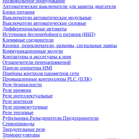
Низковольтное оборудование
Автоматические выключатели для защиты двигателя
Блоки питания
Выключатели автоматические модульные
Выключатели автоматические силовые
Дифференциальные автоматы
Источники бесперебойного питания (ИБП)
Клеммные соединители
Кнопки, переключатели, разъемы, сигнальные лампы
Коммуникационные модули
Контакторы и акссесуары к ним
Ограничители перенапряжений
Панели оператора HMI
Приборы контроля параметров сети
Промышленные контроллеры PLC (ПЛК)
Реле безопасности
Реле времени
Реле интеллектуальные
Реле контроля
Реле промежуточные
Реле тепловые
Рубильники.Разъединители.Предохранители
Сервоприводы
Твердотельные реле
Терморегуляторы