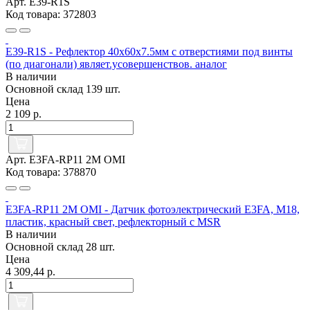
Арт. E39-R1S
Код товара: 372803
E39-R1S - Рефлектор 40x60x7.5мм с отверстиями под винты
(по диагонали) являет.усовершенствов. аналог
В наличии
Основной склад
139 шт.
Цена
2 109 р.
Арт. E3FA-RP11 2M OMI
Код товара: 378870
E3FA-RP11 2M OMI - Датчик фотоэлектрический E3FA, M18,
пластик, красный свет, рефлекторный с MSR
В наличии
Основной склад
28 шт.
Цена
4 309,44 р.