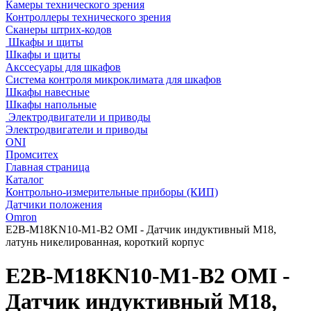
Камеры технического зрения
Контроллеры технического зрения
Сканеры штрих-кодов
Шкафы и щиты
Шкафы и щиты
Акссесуары для шкафов
Система контроля микроклимата для шкафов
Шкафы навесные
Шкафы напольные
Электродвигатели и приводы
Электродвигатели и приводы
ONI
Промситех
Главная страница
Каталог
Контрольно-измерительные приборы (КИП)
Датчики положения
Omron
E2B-M18KN10-M1-B2 OMI - Датчик индуктивный M18,
латунь никелированная, короткий корпус
E2B-M18KN10-M1-B2 OMI -
Датчик индуктивный M18,