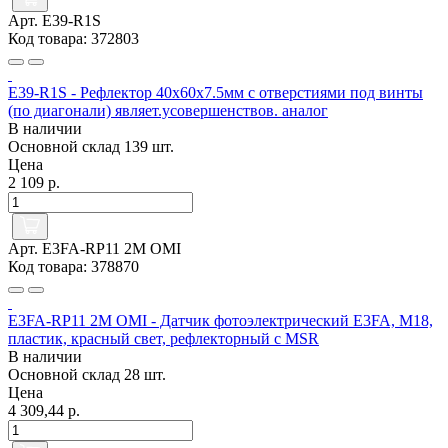
Арт. E39-R1S
Код товара: 372803
E39-R1S - Рефлектор 40x60x7.5мм с отверстиями под винты
(по диагонали) являет.усовершенствов. аналог
В наличии
Основной склад
139 шт.
Цена
2 109 р.
Арт. E3FA-RP11 2M OMI
Код товара: 378870
E3FA-RP11 2M OMI - Датчик фотоэлектрический E3FA, M18,
пластик, красный свет, рефлекторный с MSR
В наличии
Основной склад
28 шт.
Цена
4 309,44 р.