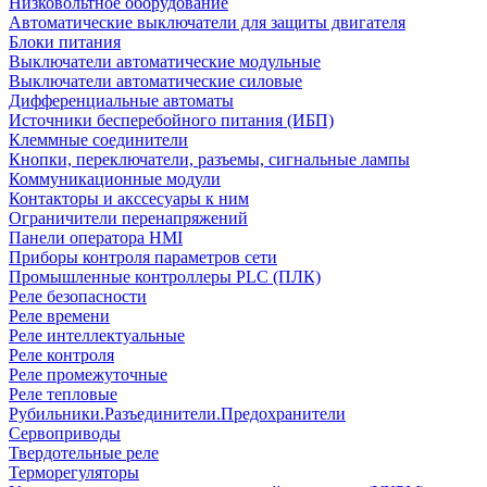
Низковольтное оборудование
Автоматические выключатели для защиты двигателя
Блоки питания
Выключатели автоматические модульные
Выключатели автоматические силовые
Дифференциальные автоматы
Источники бесперебойного питания (ИБП)
Клеммные соединители
Кнопки, переключатели, разъемы, сигнальные лампы
Коммуникационные модули
Контакторы и акссесуары к ним
Ограничители перенапряжений
Панели оператора HMI
Приборы контроля параметров сети
Промышленные контроллеры PLC (ПЛК)
Реле безопасности
Реле времени
Реле интеллектуальные
Реле контроля
Реле промежуточные
Реле тепловые
Рубильники.Разъединители.Предохранители
Сервоприводы
Твердотельные реле
Терморегуляторы