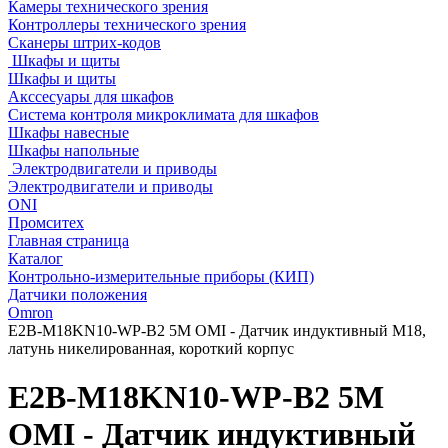
Камеры технического зрения
Контроллеры технического зрения
Сканеры штрих-кодов
Шкафы и щиты
Шкафы и щиты
Акссесуары для шкафов
Система контроля микроклимата для шкафов
Шкафы навесные
Шкафы напольные
Электродвигатели и приводы
Электродвигатели и приводы
ONI
Промситех
Главная страница
Каталог
Контрольно-измерительные приборы (КИП)
Датчики положения
Omron
E2B-M18KN10-WP-B2 5M OMI - Датчик индуктивный M18,
латунь никелированная, короткий корпус
E2B-M18KN10-WP-B2 5M
OMI - Датчик индуктивный