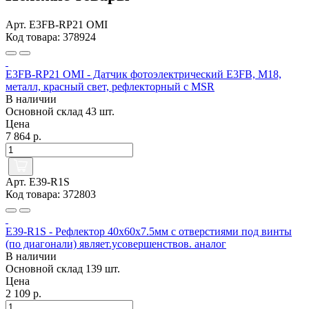
Арт. E3FB-RP21 OMI
Код товара: 378924
E3FB-RP21 OMI - Датчик фотоэлектрический E3FB, M18,
металл, красный свет, рефлекторный с MSR
В наличии
Основной склад
43 шт.
Цена
7 864 р.
Арт. E39-R1S
Код товара: 372803
E39-R1S - Рефлектор 40x60x7.5мм с отверстиями под винты
(по диагонали) являет.усовершенствов. аналог
В наличии
Основной склад
139 шт.
Цена
2 109 р.