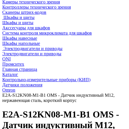
Камеры технического зрения
Контроллеры технического зрения
Сканеры штрих-кодов
Шкафы и щиты
Шкафы и щиты
Акссесуары для шкафов
Система контроля микроклимата для шкафов
Шкафы навесные
Шкафы напольные
Электродвигатели и приводы
Электродвигатели и приводы
ONI
Промситех
Главная страница
Каталог
Контрольно-измерительные приборы (КИП)
Датчики положения
Omron
E2A-S12KN08-M1-B1 OMS - Датчик индуктивный M12,
нержавеющая сталь, короткий корпус
E2A-S12KN08-M1-B1 OMS -
Датчик индуктивный M12,