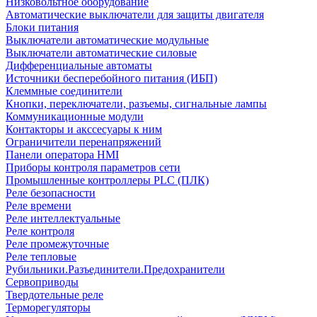
Низковольтное оборудование
Автоматические выключатели для защиты двигателя
Блоки питания
Выключатели автоматические модульные
Выключатели автоматические силовые
Дифференциальные автоматы
Источники бесперебойного питания (ИБП)
Клеммные соединители
Кнопки, переключатели, разъемы, сигнальные лампы
Коммуникационные модули
Контакторы и акссесуары к ним
Ограничители перенапряжений
Панели оператора HMI
Приборы контроля параметров сети
Промышленные контроллеры PLC (ПЛК)
Реле безопасности
Реле времени
Реле интеллектуальные
Реле контроля
Реле промежуточные
Реле тепловые
Рубильники.Разъединители.Предохранители
Сервоприводы
Твердотельные реле
Терморегуляторы