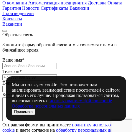
О компании
Автоматизация предприятия
Доставка
Оплата
Гарантия
Новости
Сертификаты
Вакансии
Производители
Контакты
Вакансии
Обратная связь
Запоните форму обратной связи и мы свяжемся с вами в
ближайшее время.
Ваше имя*
Телефон*
E-mail
Мы используем cookie. Это позволяет нам
анализировать взаимодействие посетителей с сайтом
Комментарий
и делать его лучше. Продолжая пользоваться сайтом,
вы соглашаетесь с
использованием файлов cookie
.
Обработка персональных данных
Принимаю
Отправляя форму, вы принимаете
политику использования
сookie
и даете согласие на
обработку персональных данный