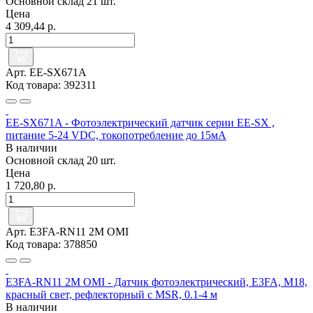
Основной склад
21 шт.
Цена
4 309,44 р.
Арт. EE-SX671A
Код товара: 392311
EE-SX671A - Фотоэлектрический датчик серии EE-SX ,
питание 5-24 VDC, токопотребление до 15мА
В наличии
Основной склад
20 шт.
Цена
1 720,80 р.
Арт. E3FA-RN11 2M OMI
Код товара: 378850
E3FA-RN11 2M OMI - Датчик фотоэлектрический, E3FA, M18,
красный свет, рефлекторный с MSR, 0.1-4 м
В наличии