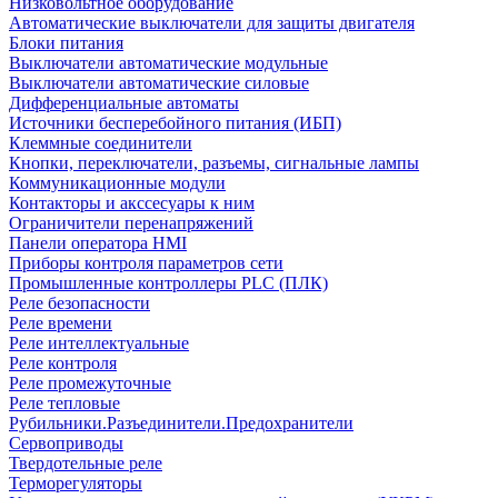
Низковольтное оборудование
Автоматические выключатели для защиты двигателя
Блоки питания
Выключатели автоматические модульные
Выключатели автоматические силовые
Дифференциальные автоматы
Источники бесперебойного питания (ИБП)
Клеммные соединители
Кнопки, переключатели, разъемы, сигнальные лампы
Коммуникационные модули
Контакторы и акссесуары к ним
Ограничители перенапряжений
Панели оператора HMI
Приборы контроля параметров сети
Промышленные контроллеры PLC (ПЛК)
Реле безопасности
Реле времени
Реле интеллектуальные
Реле контроля
Реле промежуточные
Реле тепловые
Рубильники.Разъединители.Предохранители
Сервоприводы
Твердотельные реле
Терморегуляторы