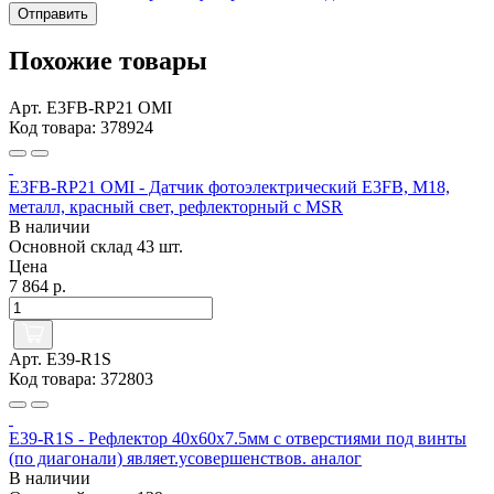
Отправить
Похожие товары
Арт. E3FB-RP21 OMI
Код товара: 378924
E3FB-RP21 OMI - Датчик фотоэлектрический E3FB, M18,
металл, красный свет, рефлекторный с MSR
В наличии
Основной склад
43 шт.
Цена
7 864 р.
Арт. E39-R1S
Код товара: 372803
E39-R1S - Рефлектор 40x60x7.5мм с отверстиями под винты
(по диагонали) являет.усовершенствов. аналог
В наличии