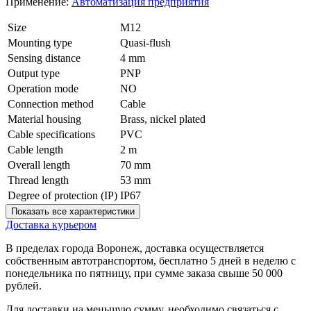
Применение:
Автоматизация предприятия
Size
M12
Mounting type
Quasi-flush
Sensing distance
4 mm
Output type
PNP
Operation mode
NO
Connection method
Cable
Material housing
Brass, nickel plated
Cable specifications
PVC
Cable length
2 m
Overall length
70 mm
Thread length
53 mm
Degree of protection (IP)
IP67
Показать все характеристики
Доставка курьером
В пределах города Воронеж, доставка осуществляется
собственным автотранспортом, бесплатно 5 дней в неделю с
понедельника по пятницу, при сумме заказа свыше 50 000
рублей.
Для доставки на меньшую сумму, необходимо связаться с