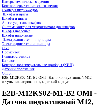
Камеры технического зрения
Контроллеры технического зрения
Сканеры штрих-кодов
Шкафы и щиты
Шкафы и щиты
Акссесуары для шкафов
Система контроля микроклимата для шкафов
Шкафы навесные
Шкафы напольные
Электродвигатели и приводы
Электродвигатели и приводы
ONI
Промситех
Главная страница
Каталог
Контрольно-измерительные приборы (КИП)
Датчики положения
Omron
E2B-M12KS02-M1-B2 OMI - Датчик индуктивный M12,
латунь никелированная, короткий корпус
E2B-M12KS02-M1-B2 OMI -
Датчик индуктивный M12,