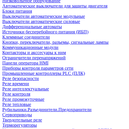
Низковольтное оборудование
Автоматические выключатели для защиты двигателя
Блоки питания
Выключатели автоматические модульные
Выключатели автоматические силовые
Дифференциальные автоматы
Источники бесперебойного питания (ИБП)
Клеммные соединители
Кнопки, переключатели, разъемы, сигнальные лампы
Коммуникационные модули
Контакторы и акссесуары к ним
Ограничители перенапряжений
Панели оператора HMI
Приборы контроля параметров сети
Промышленные контроллеры PLC (ПЛК)
Реле безопасности
Реле времени
Реле интеллектуальные
Реле контроля
Реле промежуточные
Реле тепловые
Рубильники.Разъединители.Предохранители
Сервоприводы
Твердотельные реле
Терморегуляторы