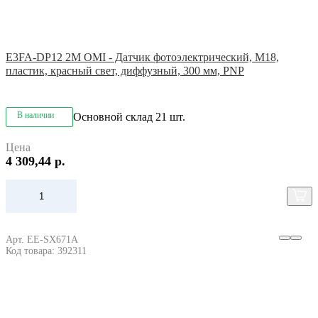
E3FA-DP12 2M OMI - Датчик фотоэлектрический, M18,
пластик, красный свет, диффузный, 300 мм, PNP
В наличии
Основной склад
21 шт.
Цена
4 309,44 р.
Арт. EE-SX671A
Код товара: 392311