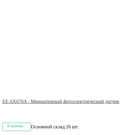
EE-SX670A - Миниатюрный фотоэлектрический датчик
В наличии
Основной склад
26 шт.