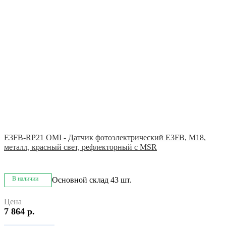
E3FB-RP21 OMI - Датчик фотоэлектрический E3FB, M18,
металл, красный свет, рефлекторный с MSR
В наличии
Основной склад
43 шт.
Цена
7 864 р.