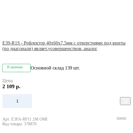
E39-R1S - Рефлектор 40x60x7.5мм с отверстиями под винты
(по диагонали) являет.усовершенствов. аналог
В наличии
Основной склад
139 шт.
Цена
2 109 р.
Арт. E3FA-RP11 2M OMI
Код товара: 378870