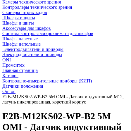
Камеры технического зрения
Контроллеры технического зрения
Сканеры штрих-кодов
Шкафы и щиты
Шкафы и щиты
Акссесуары для шкафов
Система контроля микроклимата для шкафов
Шкафы навесные
Шкафы напольные
Электродвигатели и приводы
Электродвигатели и приводы
ONI
Промситех
Главная страница
Каталог
Контрольно-измерительные приборы (КИП)
Датчики положения
Omron
E2B-M12KS02-WP-B2 5M OMI - Датчик индуктивный M12,
латунь никелированная, короткий корпус
E2B-M12KS02-WP-B2 5M
OMI - Датчик индуктивный