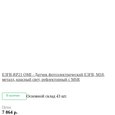
E3FB-RP21 OMI - Датчик фотоэлектрический E3FB, M18,
металл, красный свет, рефлекторный с MSR
В наличии
Основной склад
43 шт.
Цена
7 864 р.