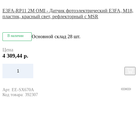
E3FA-RP11 2M OMI - Датчик фотоэлектрический E3FA, M18,
пластик, красный свет, рефлекторный с MSR
В наличии
Основной склад
28 шт.
Цена
4 309,44 р.
Арт. EE-SX670A
Код товара: 392307