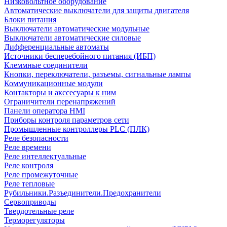
Низковольтное оборудование
Автоматические выключатели для защиты двигателя
Блоки питания
Выключатели автоматические модульные
Выключатели автоматические силовые
Дифференциальные автоматы
Источники бесперебойного питания (ИБП)
Клеммные соединители
Кнопки, переключатели, разъемы, сигнальные лампы
Коммуникационные модули
Контакторы и акссесуары к ним
Ограничители перенапряжений
Панели оператора HMI
Приборы контроля параметров сети
Промышленные контроллеры PLC (ПЛК)
Реле безопасности
Реле времени
Реле интеллектуальные
Реле контроля
Реле промежуточные
Реле тепловые
Рубильники.Разъединители.Предохранители
Сервоприводы
Твердотельные реле
Терморегуляторы