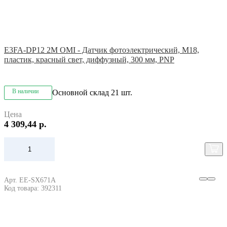
E3FA-DP12 2M OMI - Датчик фотоэлектрический, M18,
пластик, красный свет, диффузный, 300 мм, PNP
В наличии
Основной склад
21 шт.
Цена
4 309,44 р.
Арт. EE-SX671A
Код товара: 392311