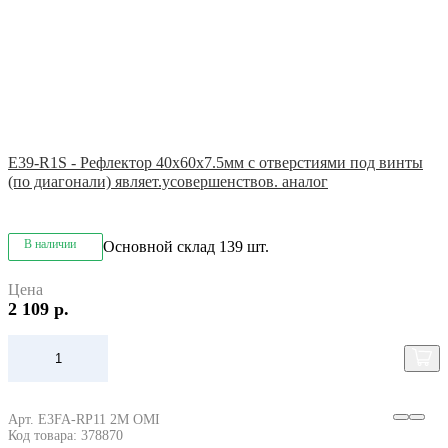
E39-R1S - Рефлектор 40x60x7.5мм с отверстиями под винты
(по диагонали) являет.усовершенствов. аналог
В наличии
Основной склад
139 шт.
Цена
2 109 р.
Арт. E3FA-RP11 2M OMI
Код товара: 378870