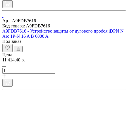
Арт. A9FDB7616
Код товара: A9FDB7616
A9FDB7616 - Устройство защиты от дугового пробоя iDPN N
Arc 1P-N 16 A B 6000 A
Под заказ
Цена
11 414,40 р.