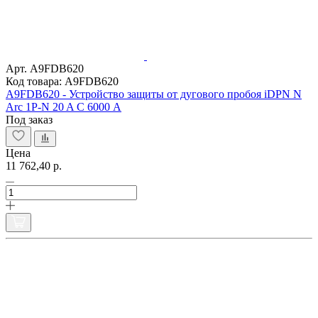
Арт. A9FDB620
Код товара: A9FDB620
A9FDB620 - Устройство защиты от дугового пробоя iDPN N
Arc 1P-N 20 A С 6000 A
Под заказ
Цена
11 762,40 р.