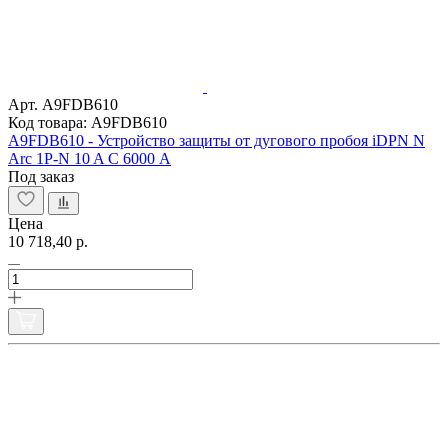
Арт. A9FDB610
Код товара: A9FDB610
A9FDB610 - Устройство защиты от дугового пробоя iDPN N
Arc 1P-N 10 A С 6000 A
Под заказ
Цена
10 718,40 р.