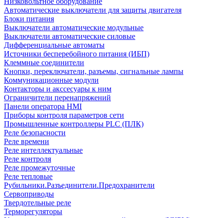
Низковольтное оборудование
Автоматические выключатели для защиты двигателя
Блоки питания
Выключатели автоматические модульные
Выключатели автоматические силовые
Дифференциальные автоматы
Источники бесперебойного питания (ИБП)
Клеммные соединители
Кнопки, переключатели, разъемы, сигнальные лампы
Коммуникационные модули
Контакторы и акссесуары к ним
Ограничители перенапряжений
Панели оператора HMI
Приборы контроля параметров сети
Промышленные контроллеры PLC (ПЛК)
Реле безопасности
Реле времени
Реле интеллектуальные
Реле контроля
Реле промежуточные
Реле тепловые
Рубильники.Разъединители.Предохранители
Сервоприводы
Твердотельные реле
Терморегуляторы