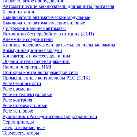
Низковольтное оборудование
Автоматические выключатели для защиты двигателя
Блоки питания
Выключатели автоматические модульные
Выключатели автоматические силовые
Дифференциальные автоматы
Источники бесперебойного питания (ИБП)
Клеммные соединители
Кнопки, переключатели, разъемы, сигнальные лампы
Коммуникационные модули
Контакторы и акссесуары к ним
Ограничители перенапряжений
Панели оператора HMI
Приборы контроля параметров сети
Промышленные контроллеры PLC (ПЛК)
Реле безопасности
Реле времени
Реле интеллектуальные
Реле контроля
Реле промежуточные
Реле тепловые
Рубильники.Разъединители.Предохранители
Сервоприводы
Твердотельные реле
Терморегуляторы