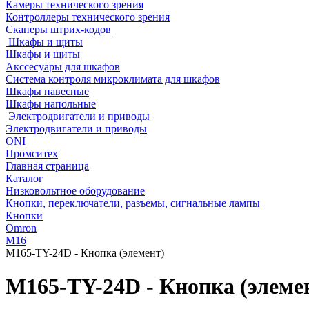
Камеры технического зрения
Контроллеры технического зрения
Сканеры штрих-кодов
Шкафы и щиты
Шкафы и щиты
Акссесуары для шкафов
Система контроля микроклимата для шкафов
Шкафы навесные
Шкафы напольные
Электродвигатели и приводы
Электродвигатели и приводы
ONI
Промситех
Главная страница
Каталог
Низковольтное оборудование
Кнопки, переключатели, разъемы, сигнальные лампы
Кнопки
Omron
M16
M165-TY-24D - Кнопка (элемент)
M165-TY-24D - Кнопка (элеме