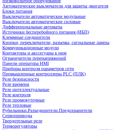
Низковольтное оборудование
Автоматические выключатели для защиты двигателя
Блоки питания
Выключатели автоматические модульные
Выключатели автоматические силовые
Дифференциальные автоматы
Источники бесперебойного питания (ИБП)
Клеммные соединители
Кнопки, переключатели, разъемы, сигнальные лампы
Коммуникационные модули
Контакторы и акссесуары к ним
Ограничители перенапряжений
Панели оператора HMI
Приборы контроля параметров сети
Промышленные контроллеры PLC (ПЛК)
Реле безопасности
Реле времени
Реле интеллектуальные
Реле контроля
Реле промежуточные
Реле тепловые
Рубильники.Разъединители.Предохранители
Сервоприводы
Твердотельные реле
Терморегуляторы