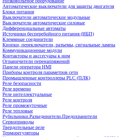
Низковольтное оборудование
Автоматические выключатели для защиты двигателя
Блоки питания
Выключатели автоматические модульные
Выключатели автоматические силовые
Дифференциальные автоматы
Источники бесперебойного питания (ИБП)
Клеммные соединители
Кнопки, переключатели, разъемы, сигнальные лампы
Коммуникационные модули
Контакторы и акссесуары к ним
Ограничители перенапряжений
Панели оператора HMI
Приборы контроля параметров сети
Промышленные контроллеры PLC (ПЛК)
Реле безопасности
Реле времени
Реле интеллектуальные
Реле контроля
Реле промежуточные
Реле тепловые
Рубильники.Разъединители.Предохранители
Сервоприводы
Твердотельные реле
Терморегуляторы