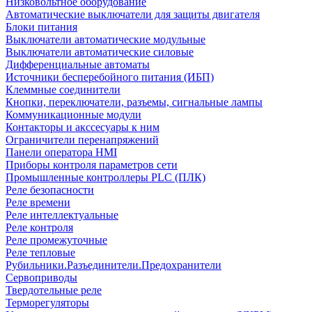
Низковольтное оборудование
Автоматические выключатели для защиты двигателя
Блоки питания
Выключатели автоматические модульные
Выключатели автоматические силовые
Дифференциальные автоматы
Источники бесперебойного питания (ИБП)
Клеммные соединители
Кнопки, переключатели, разъемы, сигнальные лампы
Коммуникационные модули
Контакторы и акссесуары к ним
Ограничители перенапряжений
Панели оператора HMI
Приборы контроля параметров сети
Промышленные контроллеры PLC (ПЛК)
Реле безопасности
Реле времени
Реле интеллектуальные
Реле контроля
Реле промежуточные
Реле тепловые
Рубильники.Разъединители.Предохранители
Сервоприводы
Твердотельные реле
Терморегуляторы